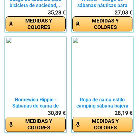
bicicleta de suciedad,...
sábanas náuticas para
niños y...
35,28 €
27,03 €
MEDIDAS Y
MEDIDAS Y
COLORES
COLORES
Homewish Hippie -
Ropa de cama estilo
Sábanas de cama de
camping sábana bajera
mariposa con...
para...
30,89 €
28,19 €
MEDIDAS Y
MEDIDAS Y
COLORES
COLORES