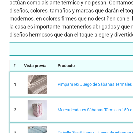
actúan como aislante térmico y no pesan. Contamos
diseños, colores, tamaños y marcas que darán el toqu
modernos, en colores firmes que no destiñen con el l
la casa es importante mantenerlos abrigados y que
diseños hermosos que dan el toque alegre y divertid
#
Vista previa
Producto
1
PimpamTex Juego de Sábanas Termales Piri
2
Mercatienda.es Sábanas Térmicas 150 x 2
3
Cabello Textil Hogar - Juego de sábanas t