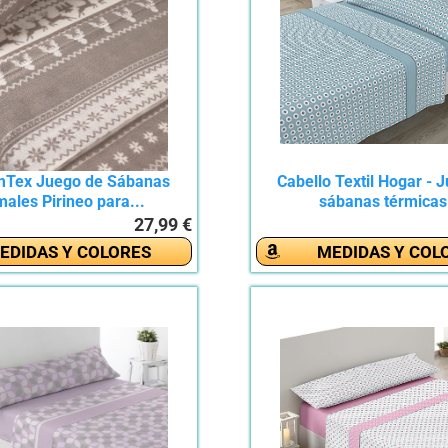
Tex Juego de Sábanas
Cabello Textil Hogar - 
ales Pirineo para...
sábanas térmicas.
27,99 €
EDIDAS Y COLORES
MEDIDAS Y COL