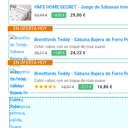
HM'S HOME'SECRET - Juego de Sábanas Inviern
29,00 €
33,95 €
−4,95 €
EN OFERTA HOY
Brentfords Teddy - Sábana Bajera de Forro Pol
Color: rubor, con un toque de rosa suave
24,22 €
26,11 €
−1,89 €
EN OFERTA HOY
Brentfords Teddy - Sábana Bajera de Forro Pol
Color: rubor, con un toque de rosa suave
16,86 €
18,97 €
−2,11 €