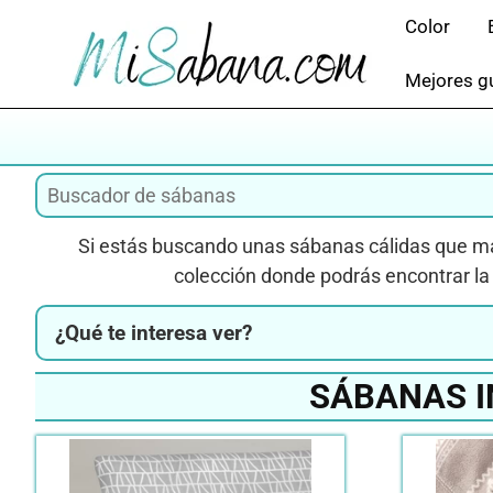
Saltar
Color
al
contenido
Mejores gu
Si estás buscando unas sábanas cálidas que man
colección donde podrás encontrar l
¿Qué te interesa ver?
SÁBANAS I