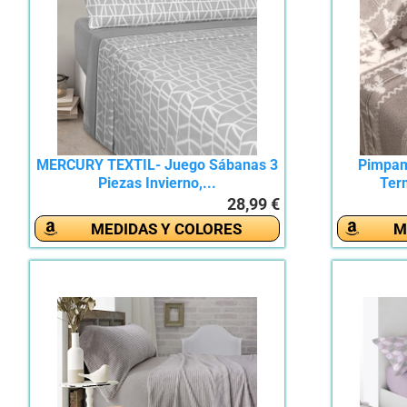
MERCURY TEXTIL- Juego Sábanas 3
Pimpam
Piezas Invierno,...
Term
28,99 €
MEDIDAS Y COLORES
M