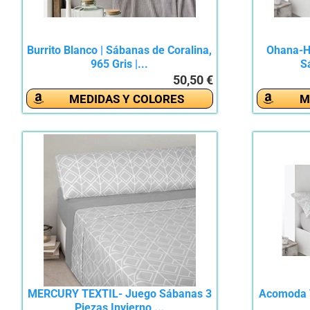
Burrito Blanco | Sábanas de Coralina,
Ohana-H
965 Gris |...
S
50,50 €
MEDIDAS Y COLORES
M
MERCURY TEXTIL- Juego Sábanas 3
Acomoda T
Piezas Invierno,...