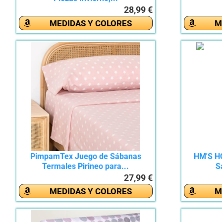
28,99 €
MEDIDAS Y COLORES
M
PimpamTex Juego de Sábanas
HM'S H
Termales Pirineo para...
S
27,99 €
MEDIDAS Y COLORES
M