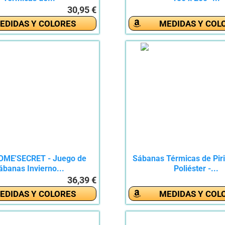
30,95 €
EDIDAS Y COLORES
MEDIDAS Y COL
OME'SECRET - Juego de
Sábanas Térmicas de Piri
ábanas Invierno...
Poliéster -...
36,39 €
EDIDAS Y COLORES
MEDIDAS Y COL