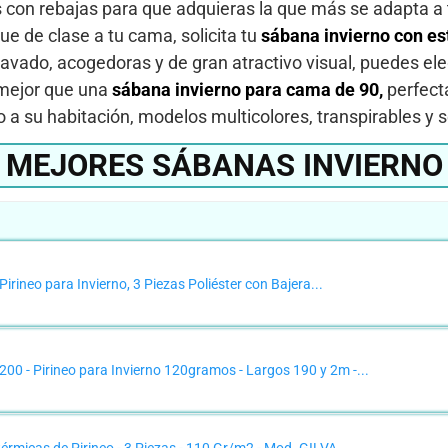
 con rebajas para que adquieras la que más se adapta a
e de clase a tu cama, solicita tu
sábana invierno con e
avado, acogedoras y de gran atractivo visual, puedes eleg
 mejor que una
sábana invierno para cama de 90,
perfect
o a su habitación, modelos multicolores, transpirables y
MEJORES SÁBANAS INVIERNO
neo para Invierno, 3 Piezas Poliéster con Bajera...
00 - Pirineo para Invierno 120gramos - Largos 190 y 2m -...
érmicas de Pirineo - 3 Piezas - 110 Gr/m2 - Mod. GILVA...