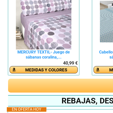
MERCURY TEXTIL- Juego de
Cabello
sábanas coralina,...
s
40,99 €
MEDIDAS Y COLORES
M
REBAJAS, DE
EN OFERTA HOY