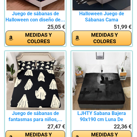
Juego de sábanas de
Halloween Juego de
Halloween con diseño de...
Sábanas Cama
135x200+35cm,...
25,05 €
51,99 €
MEDIDAS Y
MEDIDAS Y
COLORES
COLORES
Juego de sábanas de
LJHTY Sabana Bajera
fantasmas para niños,...
90x190 cm Luna De
Halloween...
27,47 €
22,36 €
MEDIDAS Y
MEDIDAS Y