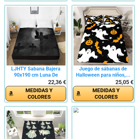
LJHTY Sabana Bajera
Juego de sábanas de
90x190 cm Luna De
Halloween para niños,...
Halloween...
22,36 €
25,05 €
MEDIDAS Y
MEDIDAS Y
COLORES
COLORES