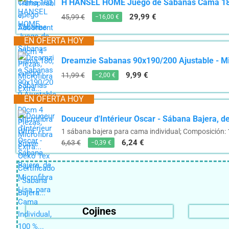
H HANSEL HOME Juego de Sábanas Cama 180,
29,99 €
45,99 €
−16,00 €
EN OFERTA HOY
Dreamzie Sabanas 90x190/200 Ajustable - Mic
9,99 €
11,99 €
−2,00 €
EN OFERTA HOY
Douceur d'Intérieur Oscar - Sábana Bajera, de
1 sábana bajera para cama individual; Composición: 1
6,24 €
6,63 €
−0,39 €
Cojines