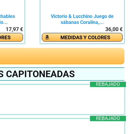
chables
Victorio & Lucchino Juego de
o...
sábanas Coralina,...
17,97 €
36,00 €
ORES
MEDIDAS Y COLORES
S CAPITONEADAS
REBAJADO
REBAJADO