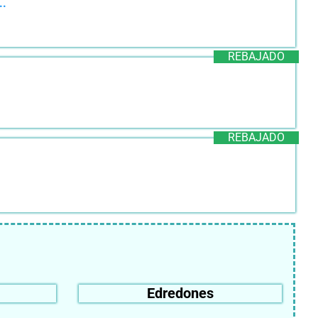
..
REBAJADO
REBAJADO
Edredones