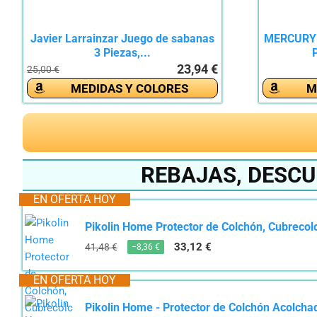
Javier Larrainzar Juego de sabanas
MERCURY 
3 Piezas,...
P
23,94 €
25,00 €
MEDIDAS Y COLORES
M
REBAJAS, DESC
EN OFERTA HOY
Pikolin Home Protector de Colchón, Cubrecolc
33,12 €
41,48 €
−8,36 €
EN OFERTA HOY
Pikolin Home - Protector de Colchón Acolcha