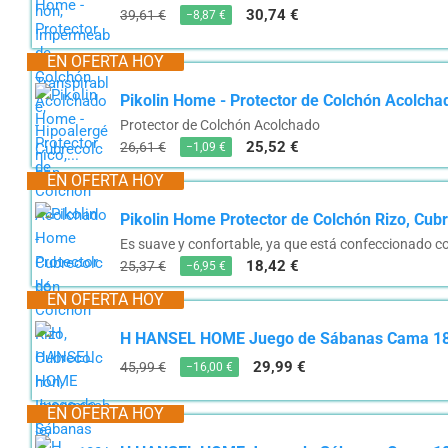
30,74 €
39,61 €
−8,87 €
EN OFERTA HOY
Pikolin Home - Protector de Colchón Acolcha
Protector de Colchón Acolchado
25,52 €
26,61 €
−1,09 €
EN OFERTA HOY
Pikolin Home Protector de Colchón Rizo, Cubr
Es suave y confortable, ya que está confeccionado co
18,42 €
25,37 €
−6,95 €
EN OFERTA HOY
H HANSEL HOME Juego de Sábanas Cama 180,
29,99 €
45,99 €
−16,00 €
EN OFERTA HOY