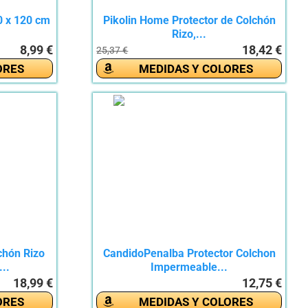
0 x 120 cm
Pikolin Home Protector de Colchón
Rizo,...
8,99 €
18,42 €
25,37 €
ORES
MEDIDAS Y COLORES
chón Rizo
CandidoPenalba Protector Colchon
..
Impermeable...
18,99 €
12,75 €
ORES
MEDIDAS Y COLORES