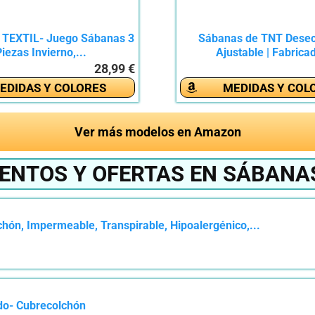
TEXTIL- Juego Sábanas 3
Sábanas de TNT Dese
iezas Invierno,...
Ajustable | Fabricad
28,99 €
EDIDAS Y COLORES
MEDIDAS Y COL
Ver más modelos en Amazon
UENTOS Y OFERTAS EN SÁBANA
hón, Impermeable, Transpirable, Hipoalergénico,...
do- Cubrecolchón