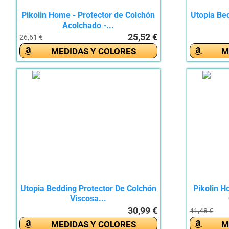
Pikolin Home - Protector de Colchón
Utopia Be
Acolchado -...
25,52 €
26,61 €
MEDIDAS Y COLORES
M
Utopia Bedding Protector De Colchón
Pikolin H
Viscosa...
30,99 €
41,48 €
MEDIDAS Y COLORES
M