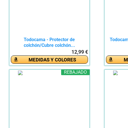
Todocama - Protector de
Todocama
colchón/Cubre colchón...
12,99 €
MEDIDAS Y COLORES
M
REBAJADO