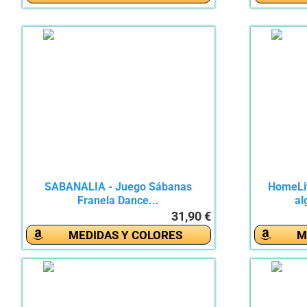
SABANALIA - Juego Sábanas
HomeLi
Franela Dance...
al
31,90 €
MEDIDAS Y COLORES
M