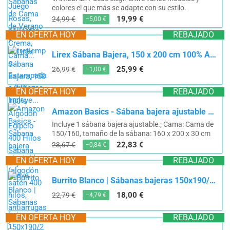
colores el que más se adapte con su estilo.
19,99 €
24,99 €
−5,00 €
EN OFERTA HOY
REBAJADO
Lirex Sábana Bajera, 150 x 200 cm 100% Algodón Egipcio 400 Hilos Sábana Bajera Suave...
25,99 €
26,99 €
−1,00 €
EN OFERTA HOY
REBAJADO
Amazon Basics - Sábana bajera ajustable (algodón satén 400 hilos, antiarrugas) Blanco - 160 x 200...
Incluye 1 sábana bajera ajustable.; Cama: Cama de
150/160, tamaño de la sábana: 160 x 200 x 30 cm
22,83 €
23,67 €
−0,84 €
EN OFERTA HOY
REBAJADO
Burrito Blanco | Sábanas bajeras 150x190/200 cm | Cama de 150 cm(+ Medidas Disponibles) | Tejido de...
18,00 €
22,79 €
−4,79 €
EN OFERTA HOY
REBAJADO