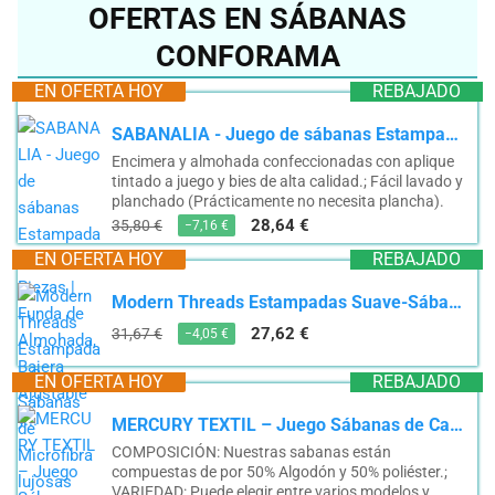
OFERTAS EN SÁBANAS
CONFORAMA
EN OFERTA HOY
REBAJADO
SABANALIA - Juego de sábanas Estampadas Aros | 3 Piezas | Funda de Almohada, Bajera Ajustable y...
Encimera y almohada confeccionadas con aplique
tintado a juego y bies de alta calidad.; Fácil lavado y
planchado (Prácticamente no necesita plancha).
28,64 €
35,80 €
−7,16 €
EN OFERTA HOY
REBAJADO
Modern Threads Estampadas Suave-Sábanas de Microfibra lujosas Juego Rosas, poliéster, Crema, Cama...
27,62 €
31,67 €
−4,05 €
EN OFERTA HOY
REBAJADO
MERCURY TEXTIL – Juego Sábanas de Cama de Verano y Entretiempo. Estampadas 3 Piezas, Incluye...
COMPOSICIÓN: Nuestras sabanas están
compuestas de por 50% Algodón y 50% poliéster.;
VARIEDAD: Puede elegir entre varios modelos y