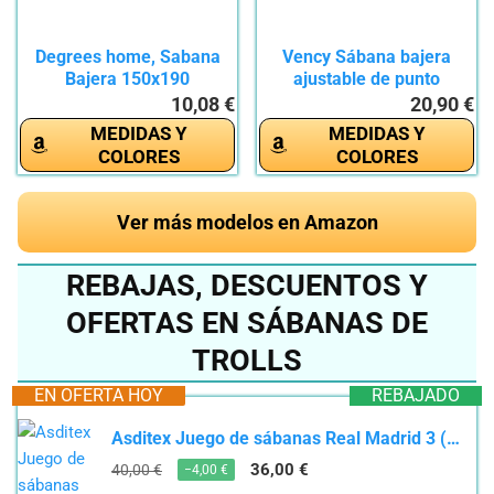
Degrees home, Sabana
Vency Sábana bajera
Bajera 150x190
ajustable de punto
Ajustable,...
premium de...
10,08 €
20,90 €
MEDIDAS Y
MEDIDAS Y
COLORES
COLORES
Ver más modelos en Amazon
REBAJAS, DESCUENTOS Y
OFERTAS EN SÁBANAS DE
TROLLS
EN OFERTA HOY
REBAJADO
Asditex Juego de sábanas Real Madrid 3 (3 Piezas) Cama 90 cm.
36,00 €
40,00 €
−4,00 €