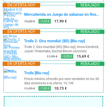
EN OFERTA HOY
REBAJADO
Mercatienda.es Juego de sábanas en Rosa térmicas de Pirineo 3 Piezas Anti-estrés Tacto Suave...
17,90 €
19,00 €
−1,10 €
EN OFERTA HOY
REBAJADO
Trolls 2: Gira mundial (BD) [Blu-ray]
Trolls 2: Gira mundial (BD) [Blu-ray]; Anna Kendrick,
Justin Timberlake, Rachel Bloom (Actores)
15,69 €
17,99 €
−2,30 €
EN OFERTA HOY
REBAJADO
Trolls [Blu-ray]
Precio mínimo ofrecido por este vendedor en los 30
días anteriores a la oferta: 10.74€
10,73 €
11,99 €
−1,26 €