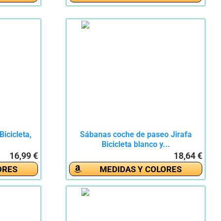
icicleta,
Sábanas coche de paseo Jirafa
.
Bicicleta blanco y...
16,99 €
18,64 €
ORES
MEDIDAS Y COLORES