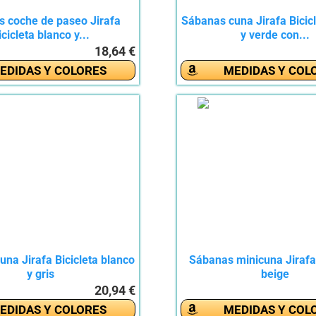
 coche de paseo Jirafa
Sábanas cuna Jirafa Bicic
icicleta blanco y...
y verde con...
18,64 €
EDIDAS Y COLORES
MEDIDAS Y COL
na Jirafa Bicicleta blanco
Sábanas minicuna Jirafa 
y gris
beige
20,94 €
EDIDAS Y COLORES
MEDIDAS Y COL