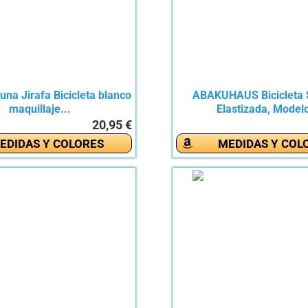
na Jirafa Bicicleta blanco
ABAKUHAUS Bicicleta
maquillaje...
Elastizada, Modelo
20,95 €
EDIDAS Y COLORES
MEDIDAS Y COL