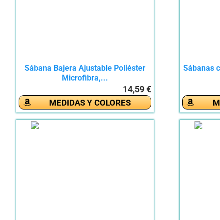
Sábana Bajera Ajustable Poliéster
Sábanas cu
Microfibra,...
14,59 €
MEDIDAS Y COLORES
M