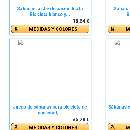
Sábanas coche de paseo Jirafa
Sábanas
Bicicleta blanco y...
B
18,64 €
MEDIDAS Y COLORES
M
Juego de sábanas para bicicleta de
Sábanas cu
suciedad,...
35,28 €
MEDIDAS Y COLORES
M