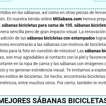
tidos en las sábanas, así como en otras piezas de lencer
ón. En nuestra tienda online
MiSabana.com
hemos prepa
,
sábanas bicicletas para cama de 105
,
sábanas bicicle
a sencilla pero de gran impacto visual. La renovación d
a adición de las
sábanas bicicletas con estampados
logra
ntonces encontrarás a las sábanas con motivos de bicicle
 lista para la foto en cuestión de minutos! Las
sábanas bi
s, son muy agradables al contacto con la piel y favorece
ortante en la ropa de cama y las sábanas con imágenes de
 y no generan estridencia visual. Te invitamos a explora
 estilos de bicicletas. De hecho, encontrarás bicicletas
étricos, entre muchos otros. Por cierto, también te inv
MEJORES SÁBANAS BICICLETA