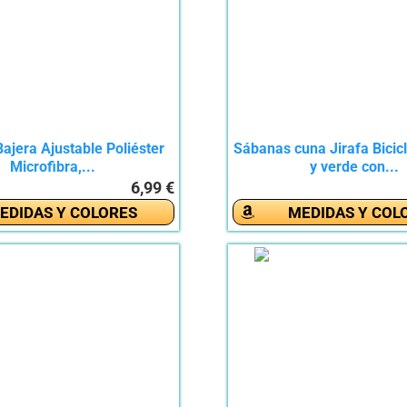
ajera Ajustable Poliéster
Sábanas cuna Jirafa Bicic
Microfibra,...
y verde con...
6,99 €
EDIDAS Y COLORES
MEDIDAS Y COL