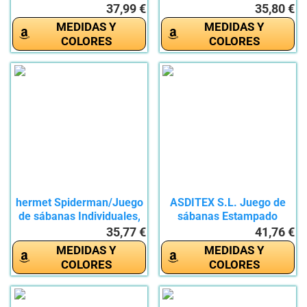
100%...
Force...
37,99 €
35,80 €
MEDIDAS Y
MEDIDAS Y
COLORES
COLORES
hermet Spiderman/Juego
ASDITEX S.L. Juego de
de sábanas Individuales,
sábanas Estampado
1...
Modelo:...
35,77 €
41,76 €
MEDIDAS Y
MEDIDAS Y
COLORES
COLORES