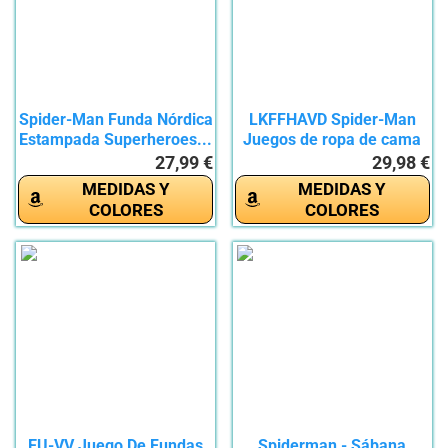
Spider-Man Funda Nórdica
LKFFHAVD Spider-Man
Estampada Superheroes...
Juegos de ropa de cama
de...
27,99 €
29,98 €
MEDIDAS Y
MEDIDAS Y
COLORES
COLORES
EU-VV Juego De Fundas
Spiderman - Sábana