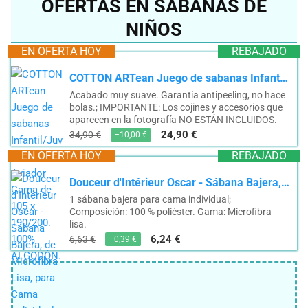
OFERTAS EN SÁBANAS DE
NIÑOS
EN OFERTA HOY
REBAJADO
COTTON ARTean Juego de sabanas Infantil/Juvenil Aviador Cama de 105 x 190/200. 100% ALGODÓN.
Acabado muy suave. Garantía antipeeling, no hace
bolas.; IMPORTANTE: Los cojines y accesorios que
aparecen en la fotografía NO ESTÁN INCLUIDOS.
24,90 €
34,90 €
−10,00 €
EN OFERTA HOY
REBAJADO
Douceur d'Intérieur Oscar - Sábana Bajera, de Microfibra Lisa, para Cama Individual, 100 %...
1 sábana bajera para cama individual;
Composición: 100 % poliéster. Gama: Microfibra
lisa.
6,24 €
6,63 €
−0,39 €