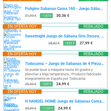
Poligino Sabanas Cama 160 - Juego Sábanas 4 Piezas - Sábanas Bajera Ajustable - Encimera - 2 Funda...
30,36 €
31,99 €
−1,63 €
EN OFERTA HOY
REBAJADO
Sweetnight Juego de Sábana Gris Oscura, 230x260cm Sábana x 1 + 135x190cm Protector de Colchón x...
27,99 €
28,82 €
−0,83 €
EN OFERTA HOY
REBAJADO
Todocama – Juego de Sábanas de 4 Piezas – Sábana Bajera Ajustable – Encimera - Dos Fundas de...
Se puede lavar a máquina hasta 40 grados y
planchar a baja temperatura.; Producto fabricado
íntegramente en España por Todocama.
24,99 €
29,99 €
−5,00 €
EN OFERTA HOY
REBAJADO
H HANSEL HOME Juego de Sábanas Cama 135, Juego Sábanas 135x190/200cm 4 Piezas, Microfibra Extra...
24,99 €
35,99 €
−11,00 €