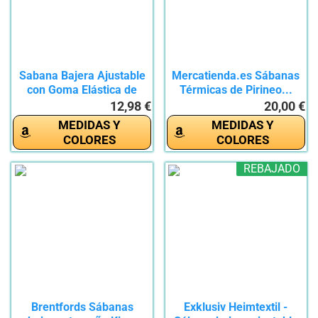
Sabana Bajera Ajustable
Mercatienda.es Sábanas
con Goma Elástica de
Térmicas de Pirineo...
50%...
12,98 €
20,00 €
MEDIDAS Y
MEDIDAS Y
COLORES
COLORES
REBAJADO
Brentfords Sábanas
Exklusiv Heimtextil -