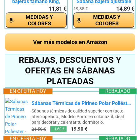
bajeras tamaño King,
Sábana bajera ajustable
sábana...
con...
11,81 €
14,89 €
19,85 €
MEDIDAS Y
MEDIDAS Y
COLORES
COLORES
Ver más modelos en Amazon
REBAJAS, DESCUENTOS Y
OFERTAS EN SÁBANAS
PLATEADAS
EN OFERTA HOY
REBAJADO
Sábanas Térmicas de Pirineo Polar Poliéster - Modelo Porto en Azul, 110 Gramos: Confort Invernal...
Sábanas térmicas de calidad superior con tacto
aterciopelado.; Modelo Porto en color azul, ideal
para decorar y calentar tu dormitorio.
19,90 €
21,50 €
−1,60 €
EN OFERTA HOY
REBAJADO