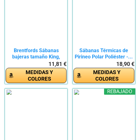
Brentfords Sábanas
Sábanas Térmicas de
bajeras tamaño King,
Pirineo Polar Poliéster -...
sábana...
11,81 €
18,90 €
MEDIDAS Y
MEDIDAS Y
COLORES
COLORES
REBAJADO