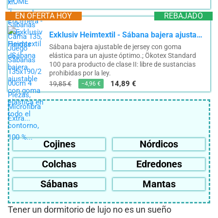
EN OFERTA HOY
REBAJADO
Exklusiv Heimtextil - Sábana bajera ajustable con goma elástica en todo el contorno, 100 %...
Sábana bajera ajustable de jersey con goma
elástica para un ajuste óptimo.; Ökotex Standard
100 para producto de clase II: libre de sustancias
prohibidas por la ley.
14,89 €
19,85 €
−4,96 €
Cojines
Nórdicos
Colchas
Edredones
Sábanas
Mantas
Tener un dormitorio de lujo no es un sueño