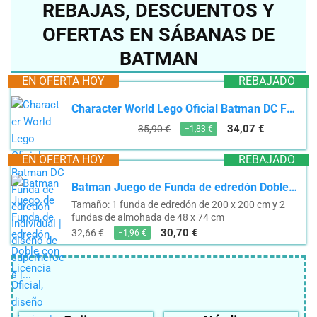
REBAJAS, DESCUENTOS Y
OFERTAS EN SÁBANAS DE
BATMAN
EN OFERTA HOY
REBAJADO
Character World Lego Oficial Batman DC Funda de edredón Individual | diseño de superhéroes |...
34,07 €
35,90 €
−1,83 €
EN OFERTA HOY
REBAJADO
Batman Juego de Funda de edredón Doble con Licencia Oficial, diseño técnico | Funda de edredón...
Tamaño: 1 funda de edredón de 200 x 200 cm y 2
fundas de almohada de 48 x 74 cm
30,70 €
32,66 €
−1,96 €