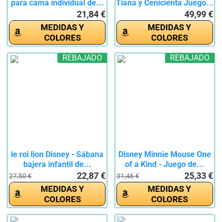
para cama individual de...
Tiana y Cenicienta Juego...
21,84 €
49,99 €
MEDIDAS Y
MEDIDAS Y
COLORES
COLORES
REBAJADO
REBAJADO
le roi lion Disney - Sábana
Disney Minnie Mouse One
bajera infantil de...
of a Kind - Juego de...
22,87 €
25,33 €
27,50 €
31,46 €
MEDIDAS Y
MEDIDAS Y
COLORES
COLORES