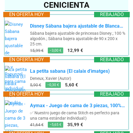
CENICIENTA
EN OFERTA HOY
REBAJADO
Disney Sábana bajera ajustable de Blancanieves y Rapunzel para cama individual, 100 % algodón
Sábana bajera ajustable de princesas Disney.; 100 %
algodón.; Sábana bajera ajustable de 90 x 200 x
25 cm.
12,99 €
15,99 €
−3,00 €
EN OFERTA HOY
REBAJADO
La petita sabana (El calaix d'imatges)
Deneux, Xavier (Autor)
5,60 €
5,90 €
−0,30 €
EN OFERTA HOY
REBAJADO
Aymax - Juego de cama de 3 piezas, 100% algodón, funda nórdica Disney 140 x 200 cm + funda de...
✅ Nuestro juego de cama Stitch es perfecto para
una cama estándar individual:)
35,99 €
41,64 €
−5,65 €