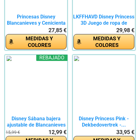
Princesas Disney
LKFFHAVD Disney Princess
Blancanieves y Cenicienta
3D Juego de ropa de
juego...
cama...
27,85 €
29,98 €
MEDIDAS Y
MEDIDAS Y
COLORES
COLORES
REBAJADO
Disney Sábana bajera
Disney Princess Pink -
ajustable de Blancanieves
Dekbedovertrek -...
y...
12,99 €
33,95 €
15,99 €