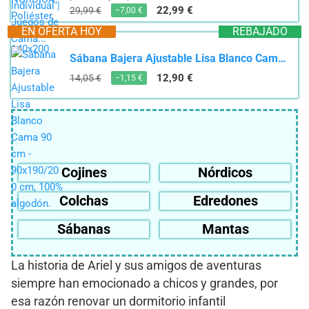
22,99 €
29,99 €
−7,00 €
EN OFERTA HOY
REBAJADO
Sábana Bajera Ajustable Lisa Blanco Cama 90 cm - 90x190/200 cm, 100% algodón.
12,90 €
14,05 €
−1,15 €
Cojines
Nórdicos
Colchas
Edredones
Sábanas
Mantas
La historia de Ariel y sus amigos de aventuras
siempre han emocionado a chicos y grandes, por
esa razón renovar un dormitorio infantil