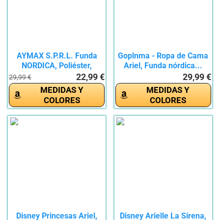
AYMAX S.P.R.L. Funda
Goplnma - Ropa de Cama
NORDICA, Poliéster,
Ariel, Funda nórdica...
Morado,...
22,99 €
29,99 €
29,99 €
MEDIDAS Y
MEDIDAS Y
COLORES
COLORES
Disney Princesas Ariel,
Disney Arielle La Sirena,