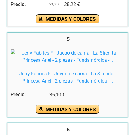
28,22 €
29,00 €
MEDIDAS Y COLORES
5
Jerry Fabrics F - Juego de cama - La Sirenita -
Princesa Ariel - 2 piezas - Funda nórdica -...
35,10 €
MEDIDAS Y COLORES
6