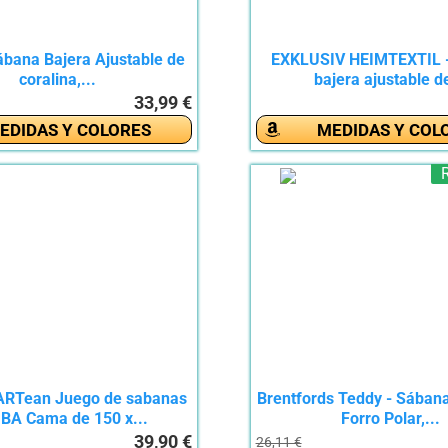
ábana Bajera Ajustable de
EXKLUSIV HEIMTEXTIL 
coralina,...
bajera ajustable de
33,99 €
EDIDAS Y COLORES
MEDIDAS Y COL
RTean Juego de sabanas
Brentfords Teddy - Sábana
A Cama de 150 x...
Forro Polar,...
39,90 €
26,11 €