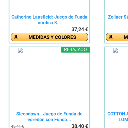
Catherine Lansfield: Juego de Funda
Zollner S
nórdica 3...
37,24 €
MEDIDAS Y COLORES
M
REBAJADO
Sleepdown - Juego de Funda de
COTTON A
edredón con Funda...
LOMB
38,40 €
45,41 €