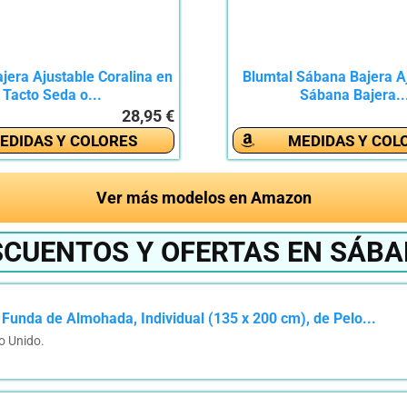
jera Ajustable Coralina en
Blumtal Sábana Bajera Aj
Tacto Seda o...
Sábana Bajera..
28,95 €
EDIDAS Y COLORES
MEDIDAS Y COL
Ver más modelos en Amazon
SCUENTOS Y OFERTAS EN SÁBA
unda de Almohada, Individual (135 x 200 cm), de Pelo...
o Unido.