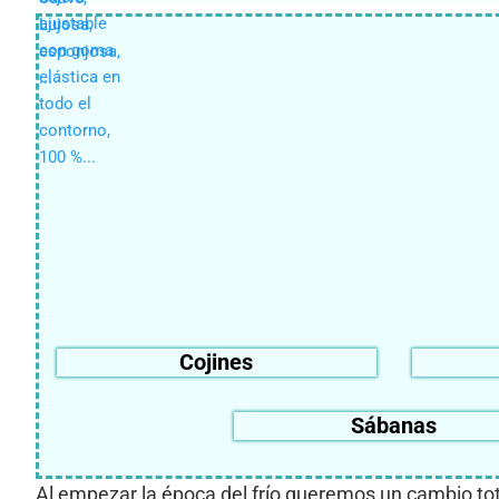
Cojines
Sábanas
Al empezar la época del frío queremos un cambio to