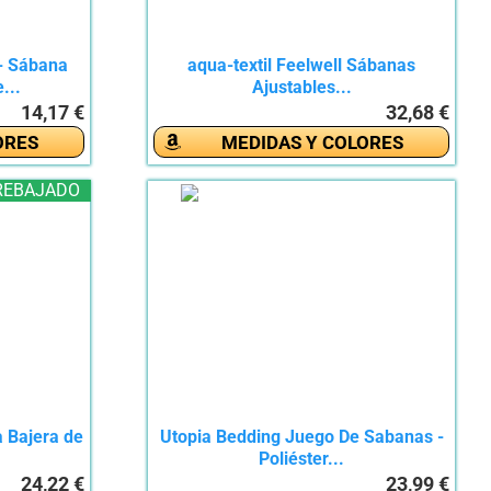
- Sábana
aqua-textil Feelwell Sábanas
...
Ajustables...
14,17 €
32,68 €
ORES
MEDIDAS Y COLORES
REBAJADO
 Bajera de
Utopia Bedding Juego De Sabanas -
Poliéster...
24,22 €
23,99 €