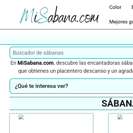
Saltar
Color
al
contenido
Mejores gu
En
MiSabana.com
, descubre las encantadoras sában
que obtienes un placentero descanso y un agrad
¿Qué te interesa ver?
SÁBAN