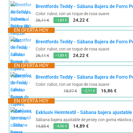
Brentfords Teddy - Sábana Bajera de Forro Pol
Color: rubor, con un toque de rosa suave
24,22 €
26,11 €
−1,89 €
EN OFERTA HOY
Brentfords Teddy - Sábana Bajera de Forro Pol
Color: rubor, con un toque de rosa suave
24,22 €
26,11 €
−1,89 €
EN OFERTA HOY
Brentfords Teddy - Sábana Bajera de Forro Pol
Color: rubor, con un toque de rosa suave
16,86 €
18,97 €
−2,11 €
EN OFERTA HOY
Exklusiv Heimtextil - Sábana bajera ajustable
Sábana bajera ajustable de jersey con goma elástica p
14,89 €
19,85 €
−4,96 €