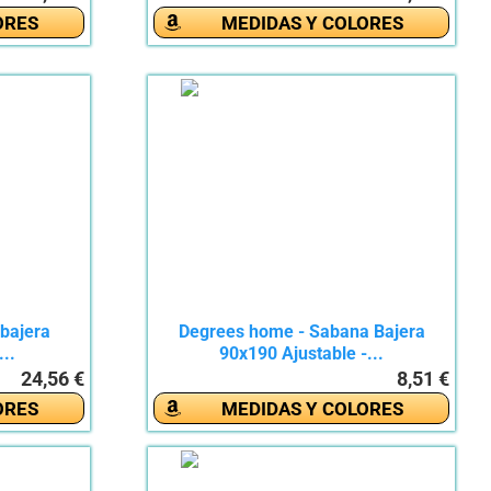
ORES
MEDIDAS Y COLORES
 bajera
Degrees home - Sabana Bajera
...
90x190 Ajustable -...
24,56 €
8,51 €
ORES
MEDIDAS Y COLORES