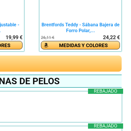
ustable -
Brentfords Teddy - Sábana Bajera de
.
Forro Polar,...
19,99 €
24,22 €
26,11 €
ORES
MEDIDAS Y COLORES
NAS DE PELOS
REBAJADO
REBAJADO