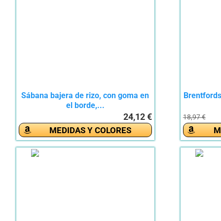
Sábana bajera de rizo, con goma en
Brentford
el borde,...
24,12 €
18,97 €
MEDIDAS Y COLORES
M