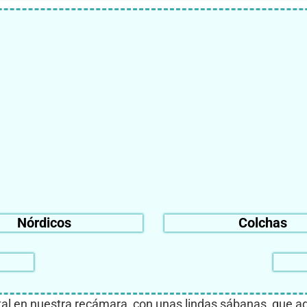
Nórdicos
Colchas
tal en nuestra recámara, con unas lindas sábanas, que a