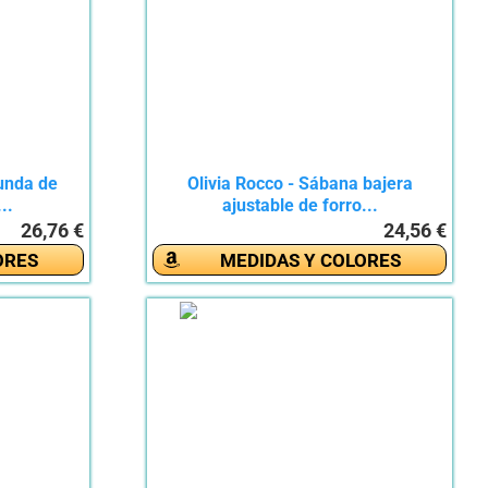
unda de
Olivia Rocco - Sábana bajera
..
ajustable de forro...
26,76 €
24,56 €
ORES
MEDIDAS Y COLORES