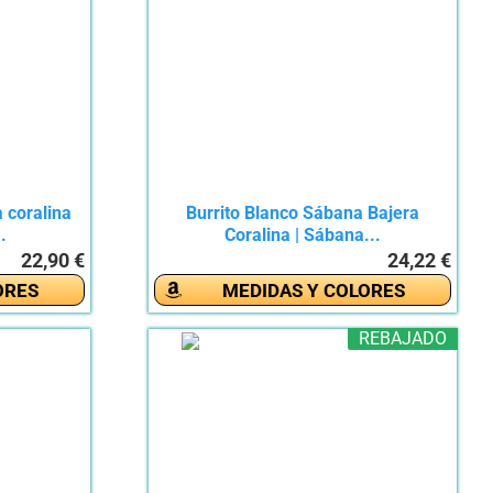
 coralina
Burrito Blanco Sábana Bajera
.
Coralina | Sábana...
22,90 €
24,22 €
ORES
MEDIDAS Y COLORES
REBAJADO