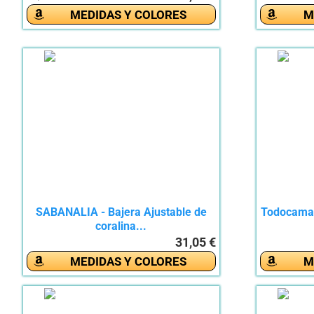
MEDIDAS Y COLORES
M
SABANALIA - Bajera Ajustable de
Todocama 
coralina...
31,05 €
MEDIDAS Y COLORES
M