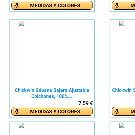
MEDIDAS Y COLORES
M
Chickwin Sábana Bajera Ajustable
Chickwin 
Colchones, 100%...
7,59 €
MEDIDAS Y COLORES
M