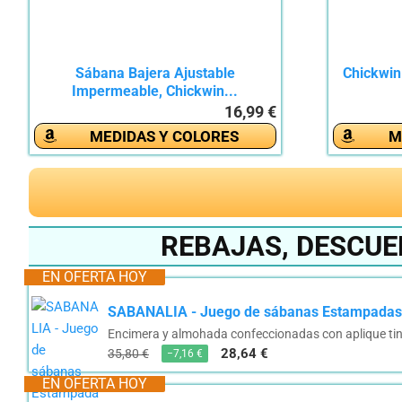
Sábana Bajera Ajustable
Chickwin
Impermeable, Chickwin...
16,99 €
MEDIDAS Y COLORES
M
REBAJAS, DESCUE
EN OFERTA HOY
SABANALIA - Juego de sábanas Estampadas Ar
Encimera y almohada confeccionadas con aplique tinta
28,64 €
35,80 €
−7,16 €
EN OFERTA HOY