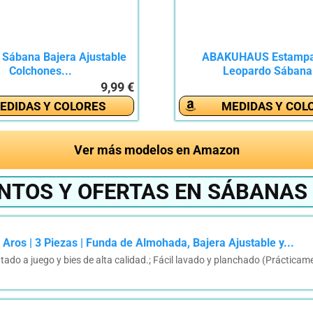
 Sábana Bajera Ajustable
ABAKUHAUS Estampa
Colchones...
Leopardo Sábana.
9,99 €
EDIDAS Y COLORES
MEDIDAS Y COL
Ver más modelos en Amazon
NTOS Y OFERTAS EN SÁBANA
os | 3 Piezas | Funda de Almohada, Bajera Ajustable y...
do a juego y bies de alta calidad.; Fácil lavado y planchado (Prácticam