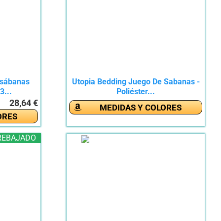
 sábanas
Utopia Bedding Juego De Sabanas -
3...
Poliéster...
28,64 €
MEDIDAS Y COLORES
ORES
REBAJADO