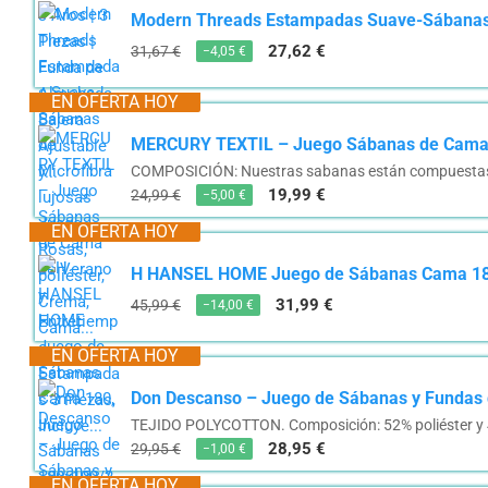
Modern Threads Estampadas Suave-Sábanas de
27,62 €
31,67 €
−4,05 €
EN OFERTA HOY
MERCURY TEXTIL – Juego Sábanas de Cama de
COMPOSICIÓN: Nuestras sabanas están compuestas de 
19,99 €
24,99 €
−5,00 €
EN OFERTA HOY
H HANSEL HOME Juego de Sábanas Cama 180,
31,99 €
45,99 €
−14,00 €
EN OFERTA HOY
Don Descanso – Juego de Sábanas y Fundas d
TEJIDO POLYCOTTON. Composición: 52% poliéster y 
28,95 €
29,95 €
−1,00 €
EN OFERTA HOY