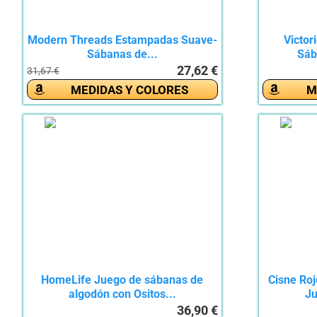
Modern Threads Estampadas Suave-
Victor
Sábanas de...
Sáb
27,62 €
31,67 €
MEDIDAS Y COLORES
M
HomeLife Juego de sábanas de
Cisne Ro
algodón con Ositos...
Ju
36,90 €