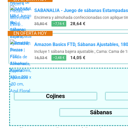
SABANALIA - Juego de sábanas Estampadas Ar
Encimera y almohada confeccionadas con aplique tinta
28,64 €
35,80 €
−7,16 €
EN OFERTA HOY
Amazon Basics FTD, Sábanas Ajustables, 180 
Incluye 1 sábana bajera ajustable.; Cama: Cama de 1
14,05 €
16,53 €
−2,48 €
Cojines
Sábanas