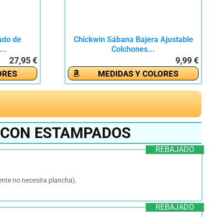
do de
Chickwin Sábana Bajera Ajustable
..
Colchones...
27,95 €
9,99 €
ORES
MEDIDAS Y COLORES
S CON ESTAMPADOS
REBAJADO
ente no necesita plancha).
REBAJADO