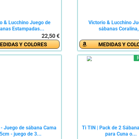
io & Lucchino Juego de
Victorio & Lucchino J
anas Estampadas...
sábanas Coralina,.
22,50 €
EDIDAS Y COLORES
MEDIDAS Y COL
- Juego de sábana Cama
Ti TIN | Pack de 2 Sában
5cm - juego de 3...
para Cuna o...