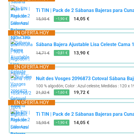
Ti TIN | Pack de 2 Sábanas Bajeras para Cuna
14,05 €
15,95 €
−1,90 €
EN OFERTA HOY
Sábana Bajera Ajustable Lisa Celeste Cama 
13,90 €
14,71 €
−0,81 €
EN OFERTA HOY
Nuit des Vosges 2096873 Cotoval Sábana Baj
100 % algodón; Color : Azul celeste; Medidas : 120 x
19,72 €
21,32 €
−1,60 €
EN OFERTA HOY
Ti TIN | Pack de 2 Sábanas Bajeras para Cuna
14,05 €
15,95 €
−1,90 €