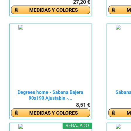
27,20 €
MEDIDAS Y COLORES
M
Degrees home - Sabana Bajera
Sábana
90x190 Ajustable -...
8,51 €
MEDIDAS Y COLORES
M
REBAJADO