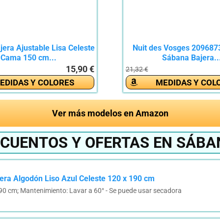
era Ajustable Lisa Celeste
Nuit des Vosges 209687
Cama 150 cm...
Sábana Bajera..
15,90 €
21,32 €
EDIDAS Y COLORES
MEDIDAS Y COL
Ver más modelos en Amazon
SCUENTOS Y OFERTAS EN SÁBA
era Algodón Liso Azul Celeste 120 x 190 cm
 190 cm; Mantenimiento: Lavar a 60° - Se puede usar secadora