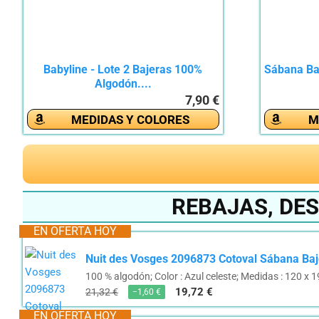
Babyline - Lote 2 Bajeras 100%
Sábana Baj
Algodón....
7,90 €
MEDIDAS Y COLORES
M
REBAJAS, DE
EN OFERTA HOY
Nuit des Vosges 2096873 Cotoval Sábana Baj
100 % algodón; Color : Azul celeste; Medidas : 120 x
19,72 €
21,32 €
−1,60 €
EN OFERTA HOY