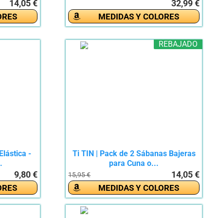
14,05 €
32,99 €
ORES
MEDIDAS Y COLORES
REBAJADO
lástica -
Ti TIN | Pack de 2 Sábanas Bajeras
.
para Cuna o...
9,80 €
14,05 €
15,95 €
ORES
MEDIDAS Y COLORES