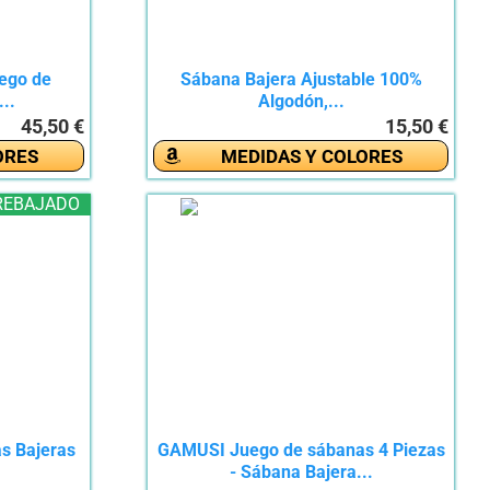
uego de
Sábana Bajera Ajustable 100%
..
Algodón,...
45,50 €
15,50 €
ORES
MEDIDAS Y COLORES
REBAJADO
as Bajeras
GAMUSI Juego de sábanas 4 Piezas
- Sábana Bajera...