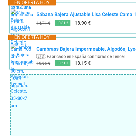
EN OFERTA HOY
Sábana Bajera Ajustable Lisa Celeste Cama 
13,90 €
14,71 €
−0,81 €
EN OFERTA HOY
Cambrass Bajera Impermeable, Algodón, Lyoc
🇪🇸: Fabricado en España con fibras de Tencel
13,15 €
16,66 €
−3,51 €