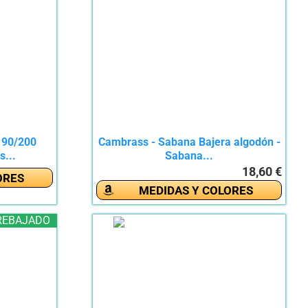
190/200
Cambrass - Sabana Bajera algodón -
s...
Sabana...
18,60 €
ORES
MEDIDAS Y COLORES
REBAJADO