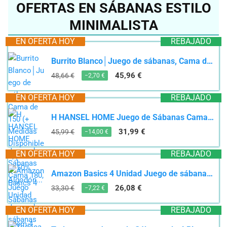
OFERTAS EN SÁBANAS ESTILO
MINIMALISTA
EN OFERTA HOY
REBAJADO
Burrito Blanco│Juego de sábanas, Cama de 150 (+ Medidas Disponibles)│Poliéster 50% Algodón...
45,96 €
48,66 €
−2,70 €
EN OFERTA HOY
REBAJADO
H HANSEL HOME Juego de Sábanas Cama 180, Juego Sábanas 180x190/200cm 4 Piezas, Microfibra Extra...
31,99 €
45,99 €
−14,00 €
EN OFERTA HOY
REBAJADO
Amazon Basics 4 Unidad Juego de sábanas de microfibra, poliéster, Lavanda esmerilada, Matrimonio...
26,08 €
33,30 €
−7,22 €
EN OFERTA HOY
REBAJADO