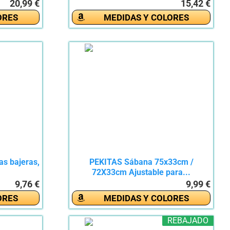
20,99 €
15,42 €
ORES
MEDIDAS Y COLORES
as bajeras,
PEKITAS Sábana 75x33cm /
72X33cm Ajustable para...
9,76 €
9,99 €
ORES
MEDIDAS Y COLORES
REBAJADO