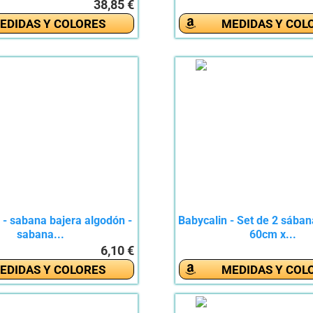
38,85 €
EDIDAS Y COLORES
MEDIDAS Y COL
- sabana bajera algodón -
Babycalin - Set de 2 sában
sabana...
60cm x...
6,10 €
EDIDAS Y COLORES
MEDIDAS Y COL