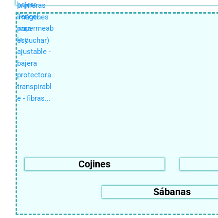
Cojines
Sábanas