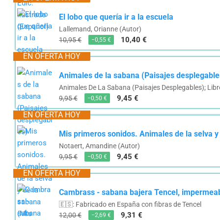
El lobo que quería ir a la escuela
Lallemand, Orianne (Autor)
10,40 €
10,95 €
−0,55 €
EN OFERTA HOY
Animales de la sabana (Paisajes desplegable
Animales De La Sabana (Paisajes Desplegables); Libr
9,45 €
9,95 €
−0,50 €
EN OFERTA HOY
Mis primeros sonidos. Animales de la selva 
Notaert, Amandine (Autor)
9,45 €
9,95 €
−0,50 €
EN OFERTA HOY
Cambrass - sabana bajera Tencel, impermeable 
🇪🇸: Fabricado en España con fibras de Tencel
9,31 €
12,00 €
−2,69 €