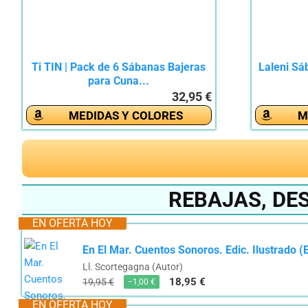
Ti TIN | Pack de 6 Sábanas Bajeras
Laleni Sá
para Cuna...
32,95 €
MEDIDAS Y COLORES
M
REBAJAS, DE
EN OFERTA HOY
En El Mar. Cuentos Sonoros. Edic. Ilustrado (
Ll. Scortegagna (Autor)
18,95 €
19,95 €
−1,00 €
EN OFERTA HOY