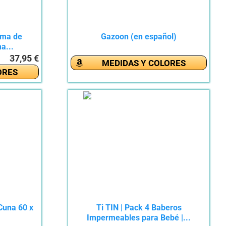
sma de
Gazoon (en español)
a...
37,95 €
MEDIDAS Y COLORES
ORES
Cuna 60 x
Ti TIN | Pack 4 Baberos
Impermeables para Bebé |...