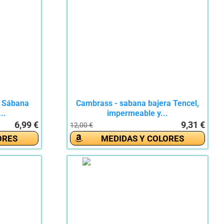
- Sábana
Cambrass - sabana bajera Tencel,
..
impermeable y...
6,99 €
9,31 €
12,00 €
ORES
MEDIDAS Y COLORES