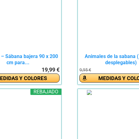
l – Sábana bajera 90 x 200
Animales de la sabana (
cm para...
desplegables)
19,99 €
9,95 €
EDIDAS Y COLORES
MEDIDAS Y COL
REBAJADO