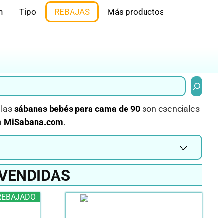
n
Tipo
REBAJAS
Más productos
Buscar
 las
sábanas bebés para cama de 90
son esenciales
a
MiSabana.com
.
 VENDIDAS
REBAJADO