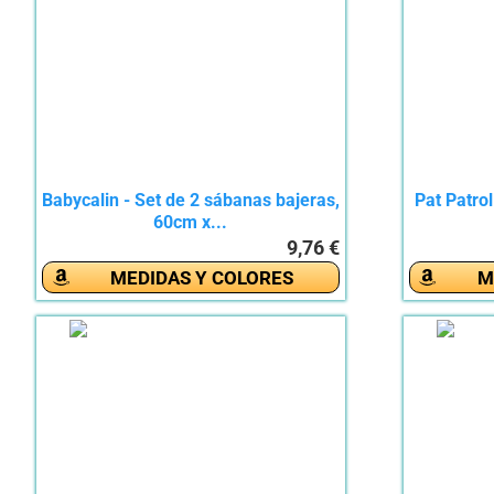
Babycalin - Set de 2 sábanas bajeras,
Pat Patro
60cm x...
9,76 €
MEDIDAS Y COLORES
M