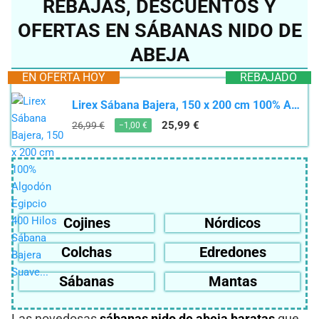
REBAJAS, DESCUENTOS Y
OFERTAS EN SÁBANAS NIDO DE
ABEJA
EN OFERTA HOY
REBAJADO
Lirex Sábana Bajera, 150 x 200 cm 100% Algodón Egipcio 400 Hilos Sábana Bajera Suave...
25,99 €
26,99 €
−1,00 €
Cojines
Nórdicos
Colchas
Edredones
Sábanas
Mantas
Las novedosas
sábanas nido de abeja baratas
que