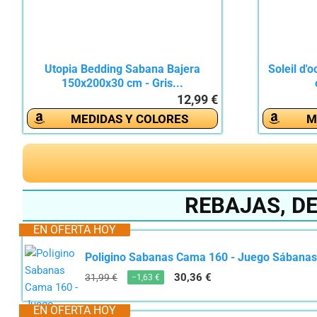
Utopia Bedding Sabana Bajera
Soleil d'
150x200x30 cm - Gris...
12,99 €
MEDIDAS Y COLORES
M
REBAJAS, D
EN OFERTA HOY
Poligino Sabanas Cama 160 - Juego Sábanas 4
30,36 €
31,99 €
−1,63 €
EN OFERTA HOY