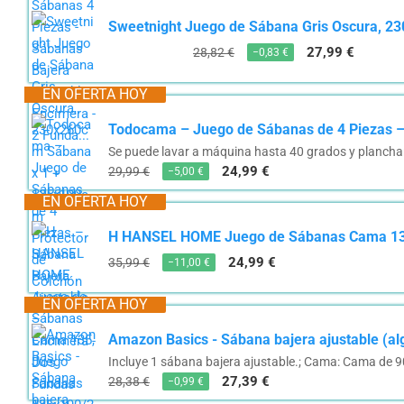
Sweetnight Juego de Sábana Gris Oscura, 23
27,99 €
28,82 €
−0,83 €
EN OFERTA HOY
Todocama – Juego de Sábanas de 4 Piezas – 
Se puede lavar a máquina hasta 40 grados y plancha
24,99 €
29,99 €
−5,00 €
EN OFERTA HOY
H HANSEL HOME Juego de Sábanas Cama 135,
24,99 €
35,99 €
−11,00 €
EN OFERTA HOY
Amazon Basics - Sábana bajera ajustable (algo
Incluye 1 sábana bajera ajustable.; Cama: Cama de 9
27,39 €
28,38 €
−0,99 €