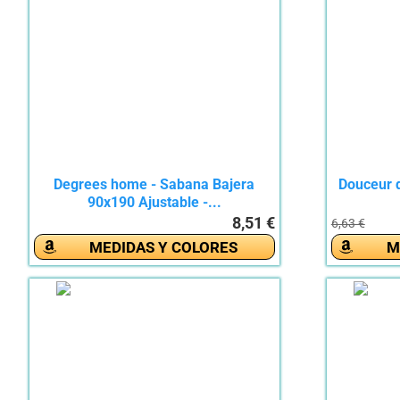
Degrees home - Sabana Bajera
Douceur d
90x190 Ajustable -...
8,51 €
6,63 €
MEDIDAS Y COLORES
M