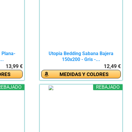
 Plana-
Utopia Bedding Sabana Bajera
..
150x200 - Gris -...
13,99 €
12,49 €
ORES
MEDIDAS Y COLORES
REBAJADO
REBAJADO