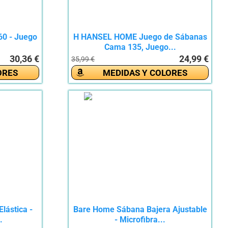
60 - Juego
H HANSEL HOME Juego de Sábanas
Cama 135, Juego...
30,36 €
24,99 €
35,99 €
ORES
MEDIDAS Y COLORES
lástica -
Bare Home Sábana Bajera Ajustable
.
- Microfibra...