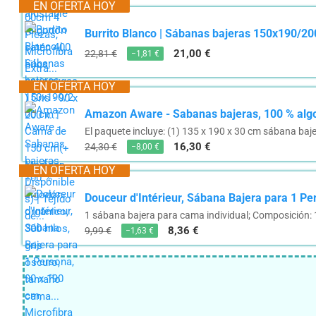
EN OFERTA HOY
Burrito Blanco | Sábanas bajeras 150x190/200
21,00 €
22,81 €
−1,81 €
EN OFERTA HOY
Amazon Aware - Sabanas bajeras, 100 % algod
El paquete incluye: (1) 135 x 190 x 30 cm sábana baje
16,30 €
24,30 €
−8,00 €
EN OFERTA HOY
Douceur d'Intérieur, Sábana Bajera para 1 Pers
1 sábana bajera para cama individual; Composición: 1
8,36 €
9,99 €
−1,63 €