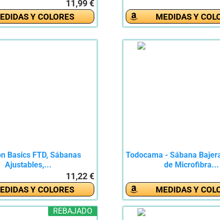
11,99 €
EDIDAS Y COLORES
MEDIDAS Y COL
 Basics FTD, Sábanas
Todocama - Sábana Bajera
Ajustables,...
de Microfibra...
11,22 €
EDIDAS Y COLORES
MEDIDAS Y COL
REBAJADO