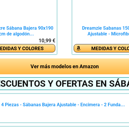
ocre Sábana Bajera 90x190
Dreamzie Sabanas 150
cm de algodón...
Ajustable - Microfib
10,99 €
EDIDAS Y COLORES
MEDIDAS Y COL
Ver más modelos en Amazon
ESCUENTOS Y OFERTAS EN SÁB
 Piezas - Sábanas Bajera Ajustable - Encimera - 2 Funda...