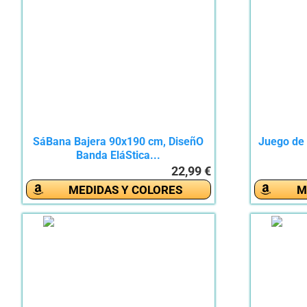
SáBana Bajera 90x190 cm, DiseñO
Juego de 
Banda EláStica...
22,99 €
MEDIDAS Y COLORES
M