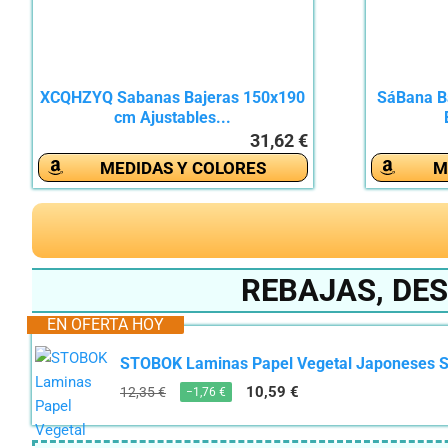
XCQHZYQ Sabanas Bajeras 150x190
SáBana B
cm Ajustables...
31,62 €
MEDIDAS Y COLORES
M
REBAJAS, DE
EN OFERTA HOY
STOBOK Laminas Papel Vegetal Japoneses Su
10,59 €
12,35 €
−1,76 €