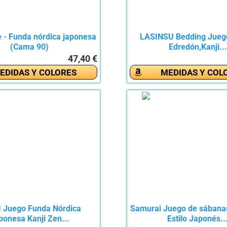
e - Funda nórdica japonesa
LASINSU Bedding Jueg
(Cama 90)
Edredón,Kanji...
47,40 €
EDIDAS Y COLORES
MEDIDAS Y COL
 Juego Funda Nórdica
Samurai Juego de sábana
ponesa Kanji Zen...
Estilo Japonés..