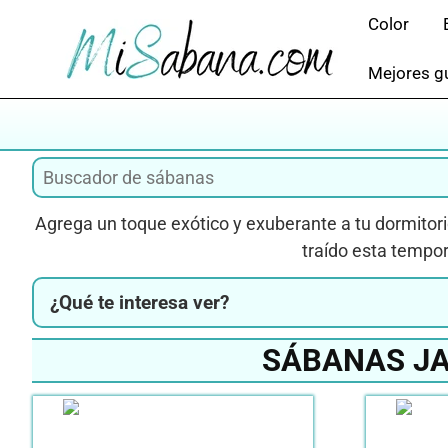
Saltar
Color
al
contenido
Mejores gu
Agrega un toque exótico y exuberante a tu dormito
traído esta tempo
¿Qué te interesa ver?
SÁBANAS JA