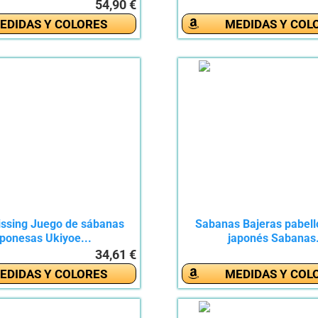
54,90 €
EDIDAS Y COLORES
MEDIDAS Y COL
sing Juego de sábanas
Sabanas Bajeras pabelló
aponesas Ukiyoe...
japonés Sabanas.
34,61 €
EDIDAS Y COLORES
MEDIDAS Y COL