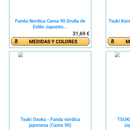
Funda Nordica Cama 90 Grulla de
Tsuki Kor
Estilo Japonés...
31,69 €
MEDIDAS Y COLORES
M
Tsuki Osoku - Funda nórdica
TSUKI
japonesa (Cama 90)
Ja