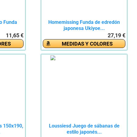
o Funda
Homemissing Funda de edredón
japonesa Ukiyoe...
11,65 €
27,19 €
ORES
MEDIDAS Y COLORES
s 150x190,
Loussiesd Juego de sábanas de
.
estilo japonés...