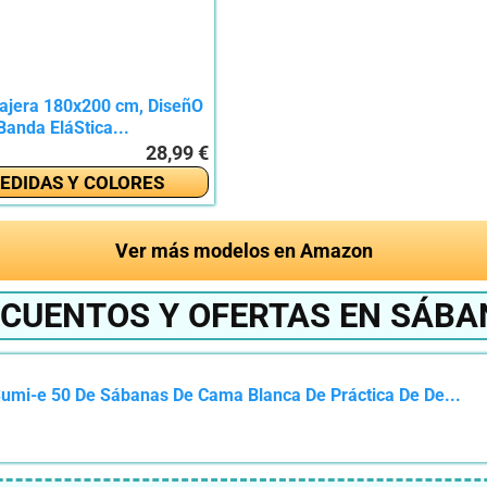
ajera 180x200 cm, DiseñO
Banda EláStica...
28,99 €
EDIDAS Y COLORES
Ver más modelos en Amazon
SCUENTOS Y OFERTAS EN SÁBA
mi-e 50 De Sábanas De Cama Blanca De Práctica De De...