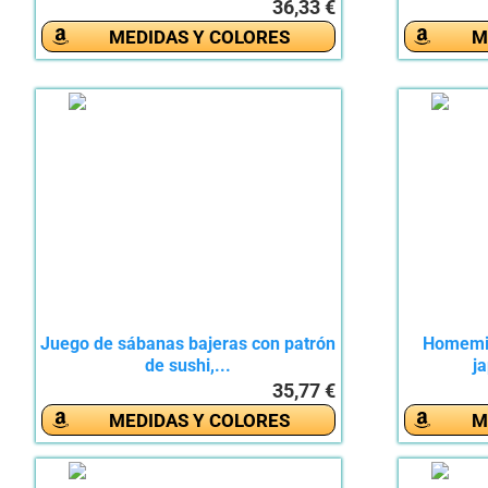
36,33 €
MEDIDAS Y COLORES
M
Juego de sábanas bajeras con patrón
Homemis
de sushi,...
j
35,77 €
MEDIDAS Y COLORES
M