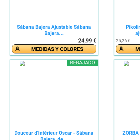
Sábana Bajera Ajustable Sábana
Pikol
Bajera...
aj
24,99 €
25,26 €
MEDIDAS Y COLORES
M
REBAJADO
Douceur d'Intérieur Oscar - Sábana
ZORBA T
Bajera, de...