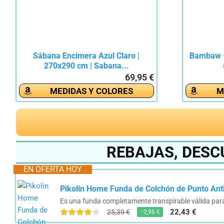
Sábana Encimera Azul Claro |
Bambaw –
270x290 cm | Sabana...
69,95 €
MEDIDAS Y COLORES
M
REBAJAS, DESC
EN OFERTA HOY
Pikolin Home Funda de Colchón de Punto Antiác
Es una funda completamente transpirable válida para
22,43 €
25,39 €
−2,96 €