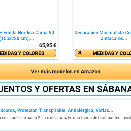
 Funda Nordica Cama 90
Decoracion Minimalista Co
(155x220 cm),...
antiacaros...
65,95 €
EDIDAS Y COLORES
MEDIDAS Y COL
Ver más modelos en Amazon
UENTOS Y OFERTAS EN SÁBAN
aros, Protector, Transpirable, Antialérgica, Varias...
 colchones de hasta 25 cm de altura; Es una funda de fácil mantenimien