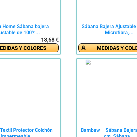
in Home Sábana bajera
Sábana Bajera Ajustable 
ustable de 100%...
Microfibra,...
18,68 €
EDIDAS Y COLORES
MEDIDAS Y COL
extil Protector Colchón
Bambaw – Sábana Bajer
Impermeable...
cm, Sábana...