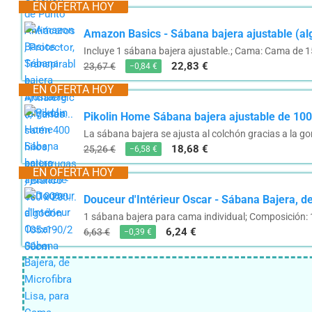
EN OFERTA HOY
Amazon Basics - Sábana bajera ajustable (alg
Incluye 1 sábana bajera ajustable.; Cama: Cama de 
22,83 €
23,67 €
−0,84 €
EN OFERTA HOY
Pikolin Home Sábana bajera ajustable de 1
La sábana bajera se ajusta al colchón gracias a la g
18,68 €
25,26 €
−6,58 €
EN OFERTA HOY
Douceur d'Intérieur Oscar - Sábana Bajera, de
1 sábana bajera para cama individual; Composición: 1
6,24 €
6,63 €
−0,39 €