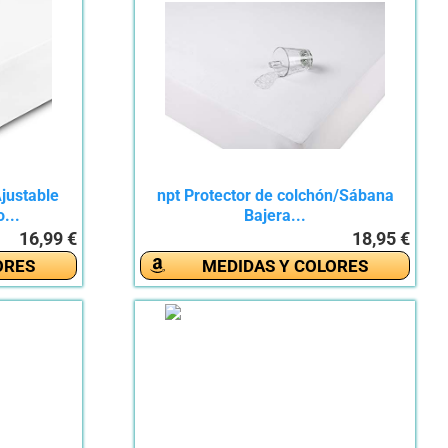
justable
npt Protector de colchón/Sábana
...
Bajera...
16,99 €
18,95 €
ORES
MEDIDAS Y COLORES