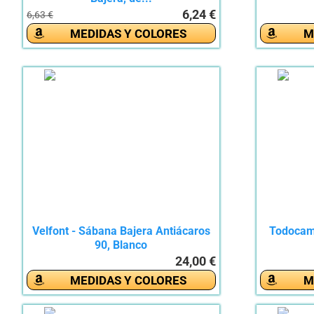
6,24 €
6,63 €
MEDIDAS Y COLORES
M
Velfont - Sábana Bajera Antiácaros
Todocama
90, Blanco
24,00 €
MEDIDAS Y COLORES
M