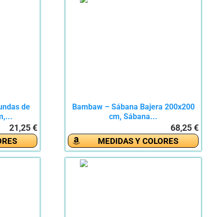
undas de
Bambaw – Sábana Bajera 200x200
,...
cm, Sábana...
21,25 €
68,25 €
ORES
MEDIDAS Y COLORES