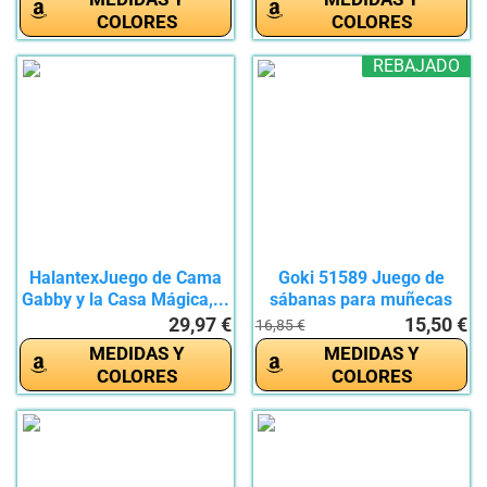
COLORES
COLORES
REBAJADO
HalantexJuego de Cama
Goki 51589 Juego de
Gabby y la Casa Mágica,...
sábanas para muñecas
29,97 €
15,50 €
16,85 €
MEDIDAS Y
MEDIDAS Y
COLORES
COLORES