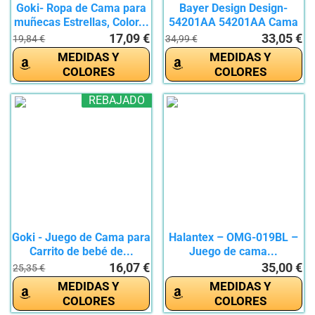
Goki- Ropa de Cama para
Bayer Design Design-
muñecas Estrellas, Color...
54201AA 54201AA Cama
para...
17,09 €
33,05 €
19,84 €
34,99 €
MEDIDAS Y
MEDIDAS Y
COLORES
COLORES
REBAJADO
Goki - Juego de Cama para
Halantex – OMG-019BL –
Carrito de bebé de...
Juego de cama...
16,07 €
35,00 €
25,35 €
MEDIDAS Y
MEDIDAS Y
COLORES
COLORES