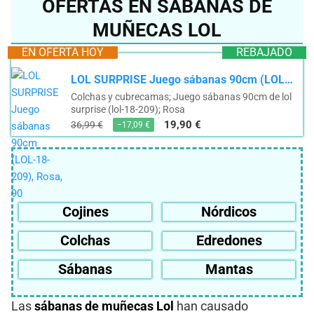
OFERTAS EN SÁBANAS DE
MUÑECAS LOL
EN OFERTA HOY
REBAJADO
LOL SURPRISE Juego sábanas 90cm (LOL-18-209), Rosa, 90
Colchas y cubrecamas; Juego sábanas 90cm de lol
surprise (lol-18-209); Rosa
19,90 €
36,99 €
−17,09 €
Cojines
Nórdicos
Colchas
Edredones
Sábanas
Mantas
Las
sábanas de muñecas Lol
han causado