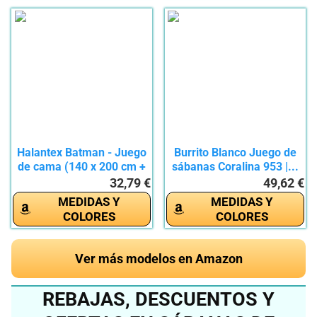
Halantex Batman - Juego
Burrito Blanco Juego de
de cama (140 x 200 cm +
sábanas Coralina 953 |...
70...
32,79 €
49,62 €
MEDIDAS Y
MEDIDAS Y
COLORES
COLORES
Ver más modelos en Amazon
REBAJAS, DESCUENTOS Y