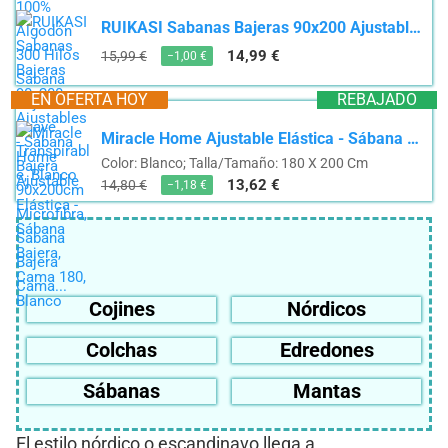
RUIKASI Sabanas Bajeras 90x200 Ajustables - Sábana Bajera 90x200cm Microfibra, Sabana Bajera Cama...
14,99 €
15,99 €
−1,00 €
EN OFERTA HOY
REBAJADO
Miracle Home Ajustable Elástica - Sábana Bajera, Cama 180, Blanco
Color: Blanco; Talla/Tamaño: 180 X 200 Cm
13,62 €
14,80 €
−1,18 €
Cojines
Nórdicos
Colchas
Edredones
Sábanas
Mantas
El estilo nórdico o escandinavo llega a