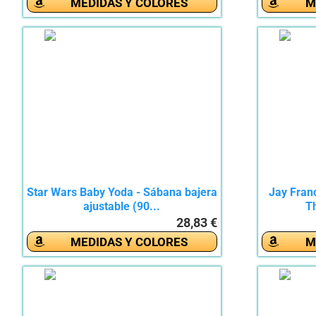
MEDIDAS Y COLORES
M
Star Wars Baby Yoda - Sábana bajera
Jay Fran
ajustable (90...
Th
28,83 €
MEDIDAS Y COLORES
M