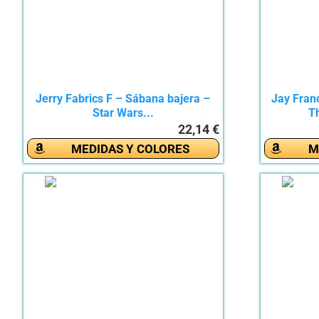
Jerry Fabrics F – Sábana bajera –
Jay Fran
Star Wars...
Th
22,14 €
MEDIDAS Y COLORES
M