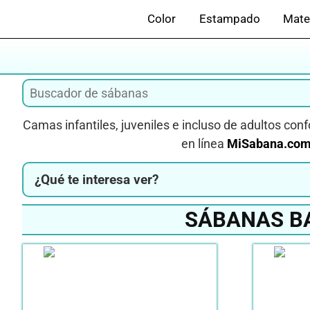
Saltar
Color
Estampado
Mate
al
contenido
Camas infantiles, juveniles e incluso de adultos conf
en línea
MiSabana.co
¿Qué te interesa ver?
SÁBANAS BA