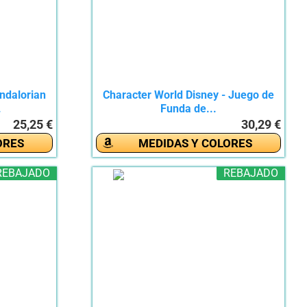
ndalorian
Character World Disney - Juego de
.
Funda de...
25,25 €
30,29 €
ORES
MEDIDAS Y COLORES
REBAJADO
REBAJADO