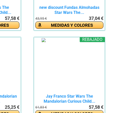
s The
new discount Fundas Almohadas
hild...
Star Wars The...
57,58 €
37,04 €
43,95 €
ORES
MEDIDAS Y COLORES
REBAJADO
ndalorian
Jay Franco Star Wars The
.
Mandalorian Curious Child...
25,25 €
57,58 €
61,83 €