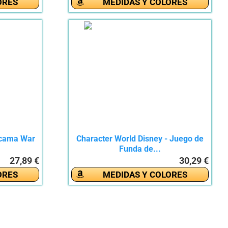
ORES
MEDIDAS Y COLORES
 cama War
Character World Disney - Juego de
.
Funda de...
27,89 €
30,29 €
ORES
MEDIDAS Y COLORES