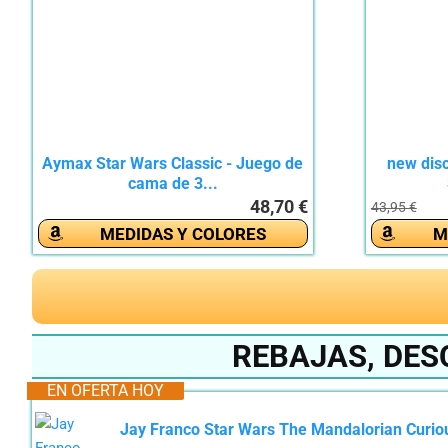
Aymax Star Wars Classic - Juego de
new dis
cama de 3...
48,70 €
43,95 €
MEDIDAS Y COLORES
M
REBAJAS, DES
EN OFERTA HOY
Jay Franco Star Wars The Mandalorian Curious