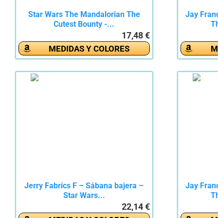
Star Wars The Mandalorian The
Jay Fran
Cutest Bounty -...
Th
17,48 €
MEDIDAS Y COLORES
M
Jerry Fabrics F – Sábana bajera –
Jay Fran
Star Wars...
Th
22,14 €