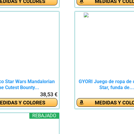
EDIDAS Y COLORES
MEDIDAS Y COL
co Star Wars Mandalorian
GYORI Juego de ropa de
e Cutest Bounty...
Star, funda de..
38,53 €
EDIDAS Y COLORES
MEDIDAS Y COL
REBAJADO