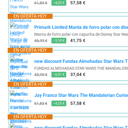
57,58 €
61,83 €
−4,25 €
EN OFERTA HOY
Primark Limited Manta de forro polar con di
Manta de forro polar con capucha de Disney Star Wa
41,75 €
46,93 €
−5,18 €
EN OFERTA HOY
new discount Fundas Almohadas Star Wars 
FUNDAS ALMOHADAS STAR WARS THE MANDALORIA
37,04 €
43,95 €
−6,91 €
EN OFERTA HOY
Jay Franco Star Wars The Mandalorian Curious
57,58 €
61,83 €
−4,25 €
EN OFERTA HOY
new discount Fundas Almohadas Star Wars 