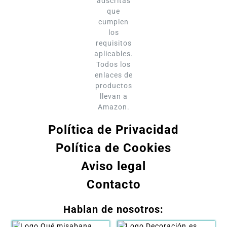
adscritas
que
cumplen
los
requisitos
aplicables.
Todos los
enlaces de
productos
llevan a
Amazon.
Política de Privacidad
Política de Cookies
Aviso legal
Contacto
Hablan de nosotros: