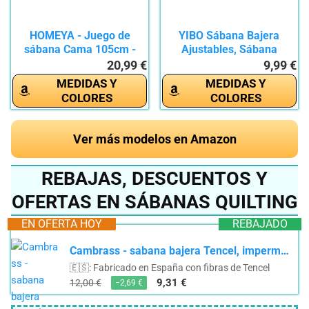
HOMEYA - Juego de
YIBO Sábana Bajera
sábana Cama 105cm -
Ajustables, Sábana
juego de 3...
Bajera...
20,99 €
9,99 €
MEDIDAS Y
MEDIDAS Y
COLORES
COLORES
Ver más modelos en Amazon
REBAJAS, DESCUENTOS Y
OFERTAS EN SÁBANAS QUILTING
EN OFERTA HOY
REBAJADO
Cambrass - sabana bajera Tencel, impermeable y ajustable - bajera protectora transpirable - fibras...
🇪🇸: Fabricado en España con fibras de Tencel
9,31 €
12,00 €
−2,69 €