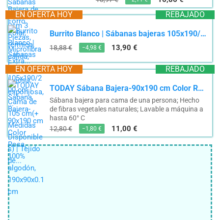
EN OFERTA HOY
REBAJADO
Burrito Blanco | Sábanas bajeras 105x190/200 cm | Cama de 105 cm(+ Medidas Disponibles) | Tejido de...
13,90 €
18,88 €
−4,98 €
EN OFERTA HOY
REBAJADO
TODAY Sábana Bajera-90x190 cm Color Rosa, 100% algodón, 190x90x0.1 cm
Sábana bajera para cama de una persona; Hecho
de fibras vegetales naturales; Lavable a máquina a
hasta 60° C
11,00 €
12,80 €
−1,80 €