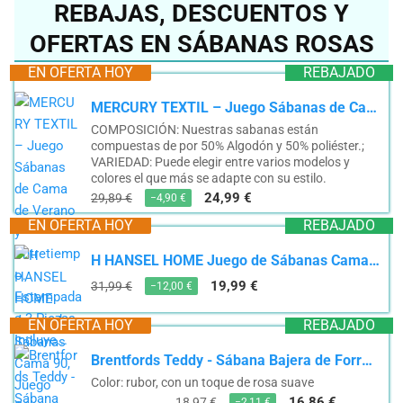
REBAJAS, DESCUENTOS Y
OFERTAS EN SÁBANAS ROSAS
EN OFERTA HOY
REBAJADO
MERCURY TEXTIL – Juego Sábanas de Cama de Verano y Entretiempo. Estampadas 3 Piezas, Incluye...
COMPOSICIÓN: Nuestras sabanas están
compuestas de por 50% Algodón y 50% poliéster.;
VARIEDAD: Puede elegir entre varios modelos y
colores el que más se adapte con su estilo.
24,99 €
29,89 €
−4,90 €
EN OFERTA HOY
REBAJADO
H HANSEL HOME Juego de Sábanas Cama 90, Juego Sábanas 90x190/200cm 3 Piezas, Microfibra Extra...
19,99 €
31,99 €
−12,00 €
EN OFERTA HOY
REBAJADO
Brentfords Teddy - Sábana Bajera de Forro Polar, térmica, cálida, Suave, Lujosa, esponjosa,...
Color: rubor, con un toque de rosa suave
16,86 €
18,97 €
−2,11 €