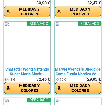
edredón...
39,90 €
32,47 €
MEDIDAS Y
MEDIDAS Y
COLORES
COLORES
REBAJADO
REBAJADO
Character World Nintendo
Marvel Avengers Juego de
Super Mario Movie -
Cama Funda Nórdica de...
Juego...
32,46 €
29,93 €
33,42 €
33,95 €
MEDIDAS Y
MEDIDAS Y
COLORES
COLORES
REBAJADO