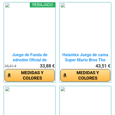
REBAJADO
Juego de Funda de
Halantex Juego de cama
edredón Oficial de
Super Mario Bros The
Nintendo...
Movie...
33,88 €
43,51 €
35,31 €
MEDIDAS Y
MEDIDAS Y
COLORES
COLORES