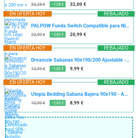
32,00 €
33,28 €
−1,28 €
EN OFERTA HOY
REBAJADO
PALPOW Funda Switch Compatible para Nintendo Switch y Switch OLED, Estuche Switch Portátil con 5...
20,99 €
23,99 €
−3,00 €
EN OFERTA HOY
REBAJADO
Dreamzie Sabanas 90x190/200 Ajustable - Microfibra Ultra Suave Oeko Tex Certificado - Sabana Bajera...
9,99 €
10,99 €
−1,00 €
EN OFERTA HOY
REBAJADO
Utopia Bedding Sabana Bajera 90x190 - Azul SPA - Bolsillo Profundo - Microfibra de Poliéster...
8,99 €
10,99 €
−2,00 €