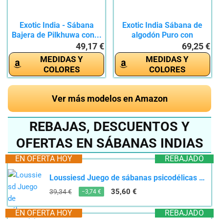
Exotic India - Sábana
Exotic India Sábana de
Bajera de Pilkhuwa con...
algodón Puro con
Fundas...
49,17 €
69,25 €
MEDIDAS Y
MEDIDAS Y
COLORES
COLORES
Ver más modelos en Amazon
REBAJAS, DESCUENTOS Y
OFERTAS EN SÁBANAS INDIAS
EN OFERTA HOY
REBAJADO
Loussiesd Juego de sábanas psicodélicas bohemias para mujer, juego de ropa de cama fluido colorido...
35,60 €
39,34 €
−3,74 €
EN OFERTA HOY
REBAJADO