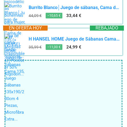
Burrito Blanco│Juego de sábanas, Cama de 135 (+ Medidas Disponibles)│Poliéster 50% Algodón...
33,44 €
44,09 €
−10,65 €
EN OFERTA HOY
REBAJADO
H HANSEL HOME Juego de Sábanas Cama 135, Juego Sábanas 135x190/200cm 4 Piezas, Microfibra Extra...
24,99 €
35,99 €
−11,00 €