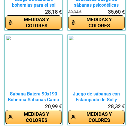
bohemias para el sol
sábanas psicodélicas
celestial,...
bohemias...
28,18 €
35,60 €
39,34 €
MEDIDAS Y
MEDIDAS Y
COLORES
COLORES
Sabana Bajera 90x190
Juego de sábanas con
Bohemia Sabanas Cama
Estampado de Sol y
PatróN...
Luna,...
20,99 €
28,32 €
MEDIDAS Y
MEDIDAS Y
COLORES
COLORES