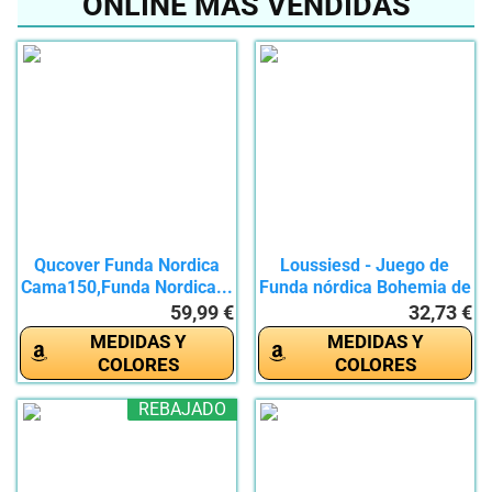
ONLINE MÁS VENDIDAS
Qucover Funda Nordica
Loussiesd - Juego de
Cama150,Funda Nordica...
Funda nórdica Bohemia de
3...
59,99 €
32,73 €
MEDIDAS Y
MEDIDAS Y
COLORES
COLORES
REBAJADO