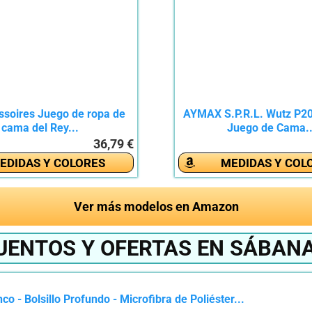
soires Juego de ropa de
AYMAX S.P.R.L. Wutz P20
cama del Rey...
Juego de Cama..
36,79 €
EDIDAS Y COLORES
MEDIDAS Y COL
Ver más modelos en Amazon
UENTOS Y OFERTAS EN SÁBANA
 - Bolsillo Profundo - Microfibra de Poliéster...