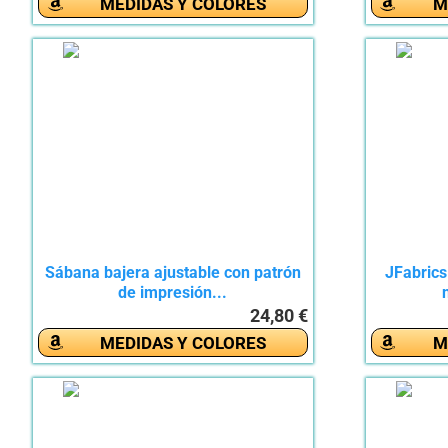
MEDIDAS Y COLORES
M
Sábana bajera ajustable con patrón
JFabrics
de impresión...
24,80 €
MEDIDAS Y COLORES
M