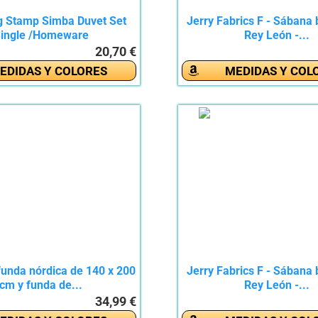
g Stamp Simba Duvet Set
Jerry Fabrics F - Sábana b
ingle /Homeware
Rey León -...
20,70 €
EDIDAS Y COLORES
MEDIDAS Y COL
funda nórdica de 140 x 200
Jerry Fabrics F - Sábana b
cm y funda de...
Rey León -...
34,99 €