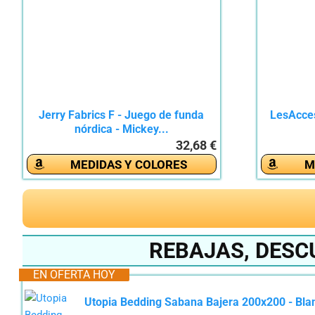
Jerry Fabrics F - Juego de funda
LesAcces
nórdica - Mickey...
32,68 €
MEDIDAS Y COLORES
M
REBAJAS, DESC
EN OFERTA HOY
Utopia Bedding Sabana Bajera 200x200 - Blanco