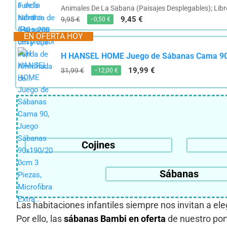
Animales De La Sabana (Paisajes Desplegables); Libr
9,45 €
9,95 €
−0,50 €
EN OFERTA HOY
H HANSEL HOME Juego de Sábanas Cama 90, J
19,99 €
31,99 €
−12,00 €
Cojines
Sábanas
Las habitaciones infantiles siempre nos invitan a el
Por ello, las
sábanas Bambi en oferta
de nuestro por