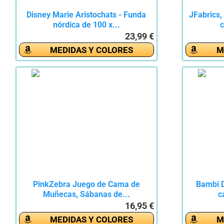
Disney Marie Aristochats - Funda
JFabrics,
nórdica de 100 x...
c
23,99 €
MEDIDAS Y COLORES
M
PinkZebra Juego de Cama de
Bambi D
Muñecas, Sábanas de...
c
16,95 €
MEDIDAS Y COLORES
M