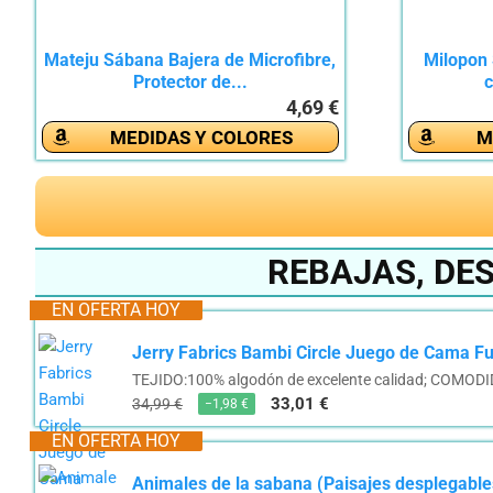
Mateju Sábana Bajera de Microfibre,
Milopon 
Protector de...
c
4,69 €
MEDIDAS Y COLORES
M
REBAJAS, DE
EN OFERTA HOY
Jerry Fabrics Bambi Circle Juego de Cama F
TEJIDO:100% algodón de excelente calidad; COMODIDAD:
33,01 €
34,99 €
−1,98 €
EN OFERTA HOY
Animales de la sabana (Paisajes desplegable