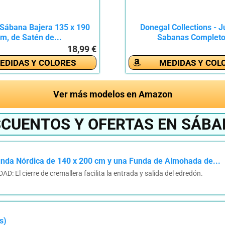
Sábana Bajera 135 x 190
Donegal Collections - 
m, de Satén de...
Sabanas Completo,
18,99 €
EDIDAS Y COLORES
MEDIDAS Y COL
Ver más modelos en Amazon
SCUENTOS Y OFERTAS EN SÁBA
unda Nórdica de 140 x 200 cm y una Funda de Almohada de...
 El cierre de cremallera facilita la entrada y salida del edredón.
s)