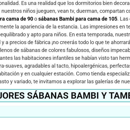
nalidad. Es una realidad que los dormitorios bien decora
nuestros niños jueguen, vean tv, duerman, compartan con
ra cama de 90
o
sábanas Bambi para cama de 105
. Las
ente la apariencia de la estancia. Las impresiones en t
e equilibrado y apto para niños. En esta temporada, nues
ad y a precios de fábrica ¡no creerás todo lo que te ahorr
lenos de sábanas de colores fabulosos, diseños impecabl
 antes las habitaciones infantiles se habían visto tan her
ra-suaves, agradables al tacto, hipoalergénicas, perfectas
 habitación y en cualquier estación. Como tienda especia
sto y variado, te invitamos a explorar las galerías de nu
JORES SÁBANAS BAMBI Y TAM