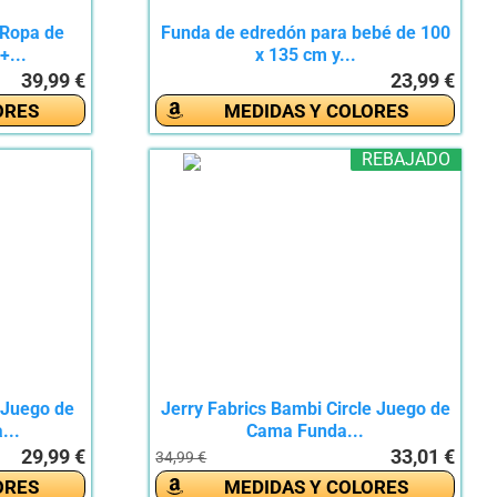
 Ropa de
Funda de edredón para bebé de 100
+...
x 135 cm y...
39,99 €
23,99 €
ORES
MEDIDAS Y COLORES
REBAJADO
 Juego de
Jerry Fabrics Bambi Circle Juego de
...
Cama Funda...
29,99 €
33,01 €
34,99 €
ORES
MEDIDAS Y COLORES