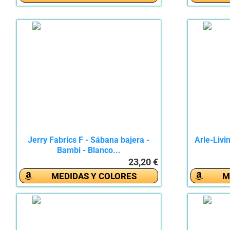
Jerry Fabrics F - Sábana bajera -
Arle-Liv
Bambi - Blanco...
23,20 €
MEDIDAS Y COLORES
M