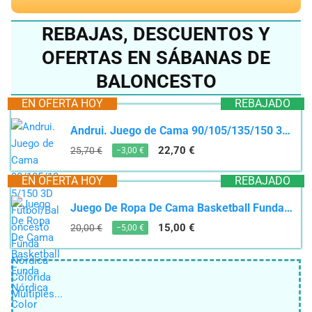
REBAJAS, DESCUENTOS Y
OFERTAS EN SÁBANAS DE
BALONCESTO
EN OFERTA HOY
REBAJADO
Andrui. Juego de Cama 90/105/135/150 3D Fútbol/Baloncesto Funda Nórdica Colorida Múltiples...
22,70 €
25,70 €
−3,00 €
EN OFERTA HOY
REBAJADO
Juego De Ropa De Cama Basketball Funda Nórdica Color sólido,Baloncesto NBA,Forros de Cama...
15,00 €
20,00 €
−5,00 €