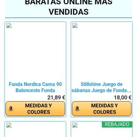
BARATAS ONLINE MÁS
VENDIDAS
Funda Nordica Cama 90
Stillshine Juego de
Baloncesto Funda
sábanas Juego de Funda...
Edredon...
21,89 €
18,00 €
MEDIDAS Y
MEDIDAS Y
COLORES
COLORES
REBAJADO