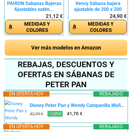
PAHION Sabanas Bajeras
Vency Sábana bajera
Ajustables satén...
ajustable de 200 x 200
cm,...
21,12 €
24,90 €
MEDIDAS Y
MEDIDAS Y
COLORES
COLORES
Ver más modelos en Amazon
REBAJAS, DESCUENTOS Y
OFERTAS EN SÁBANAS DE
PETER PAN
EN OFERTA HOY
REBAJADO
Disney Peter Pan y Wendy Campanilla Muñeca con vestido de hada, juguete +3 años (Mattel HNY37)
41,70 €
42,99 €
−1,29 €
EN OFERTA HOY
REBAJADO