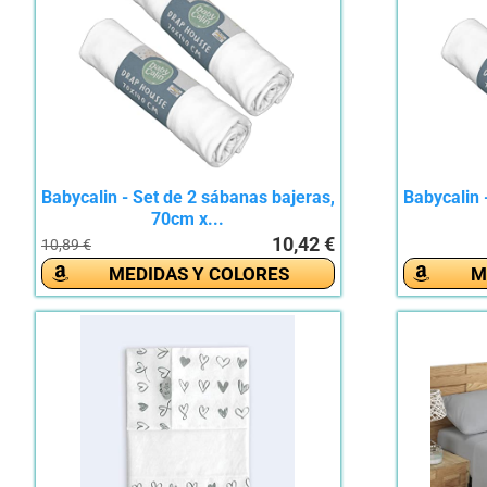
Babycalin - Set de 2 sábanas bajeras,
Babycalin 
70cm x...
10,42 €
10,89 €
MEDIDAS Y COLORES
M