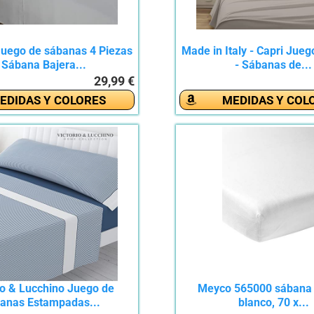
uego de sábanas 4 Piezas
Made in Italy - Capri Jue
 Sábana Bajera...
- Sábanas de...
29,99 €
EDIDAS Y COLORES
MEDIDAS Y COL
io & Lucchino Juego de
Meyco 565000 sábana 
anas Estampadas...
blanco, 70 x...