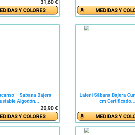
31,60 €
EDIDAS Y COLORES
MEDIDAS Y COL
scanso – Sabana Bajera
Laleni Sábana Bajera Cu
ustable Algodón...
cm Certificado..
20,90 €
EDIDAS Y COLORES
MEDIDAS Y COL