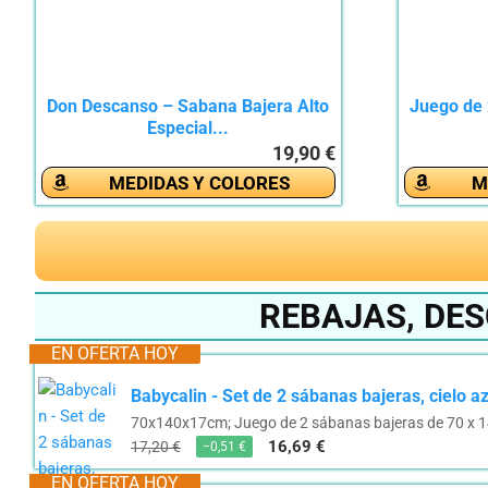
Don Descanso – Sabana Bajera Alto
Juego de 
Especial...
19,90 €
MEDIDAS Y COLORES
M
REBAJAS, DE
EN OFERTA HOY
Babycalin - Set de 2 sábanas bajeras, cielo a
70x140x17cm; Juego de 2 sábanas bajeras de 70 x 1
16,69 €
17,20 €
−0,51 €
EN OFERTA HOY