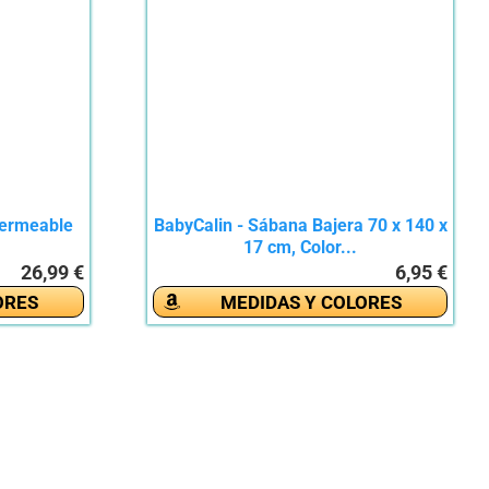
permeable
BabyCalin - Sábana Bajera 70 x 140 x
17 cm, Color...
26,99 €
6,95 €
ORES
MEDIDAS Y COLORES