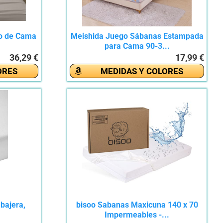
go de Cama
Meishida Juego Sábanas Estampada
para Cama 90-3...
36,29 €
17,99 €
ORES
MEDIDAS Y COLORES
bajera,
bisoo Sabanas Maxicuna 140 x 70
Impermeables -...