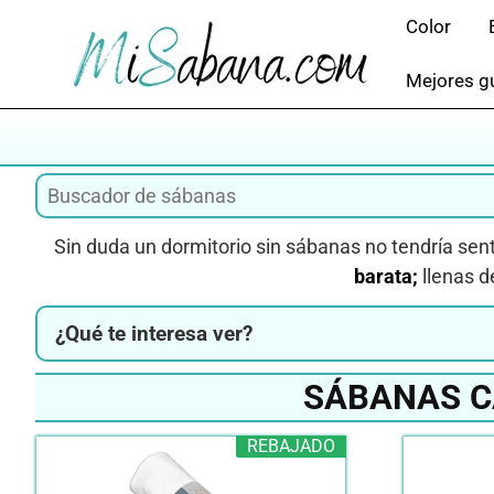
Saltar
Color
al
contenido
Mejores gu
Sin duda un dormitorio sin sábanas no tendría sen
barata;
llenas d
¿Qué te interesa ver?
SÁBANAS C
REBAJADO