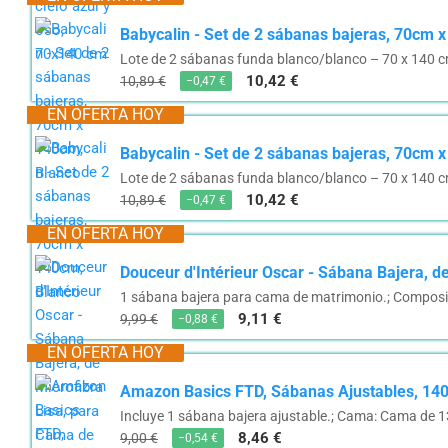
Babycalin - Set de 2 sábanas bajeras, 70cm 
Lote de 2 sábanas funda blanco/blanco – 70 x 140 
10,42 €
10,89 €
−0,47 €
EN OFERTA HOY
Babycalin - Set de 2 sábanas bajeras, 70cm 
Lote de 2 sábanas funda blanco/blanco – 70 x 140 
10,42 €
10,89 €
−0,47 €
EN OFERTA HOY
Douceur d'Intérieur Oscar - Sábana Bajera, d
1 sábana bajera para cama de matrimonio.; Composici
9,11 €
9,99 €
−0,88 €
EN OFERTA HOY
Amazon Basics FTD, Sábanas Ajustables, 140 
Incluye 1 sábana bajera ajustable.; Cama: Cama de 
8,46 €
9,00 €
−0,54 €