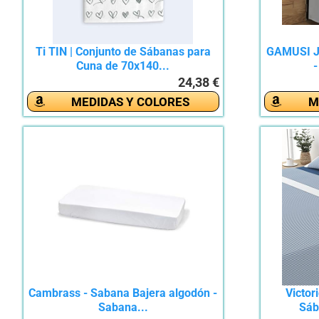
Ti TIN | Conjunto de Sábanas para
GAMUSI J
Cuna de 70x140...
-
24,38 €
MEDIDAS Y COLORES
M
Cambrass - Sabana Bajera algodón -
Victor
Sabana...
Sáb