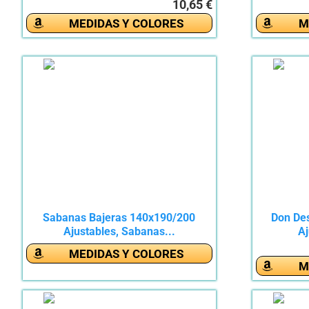
10,65 €
MEDIDAS Y COLORES
M
Sabanas Bajeras 140x190/200
Don De
Ajustables, Sabanas...
Aj
MEDIDAS Y COLORES
M