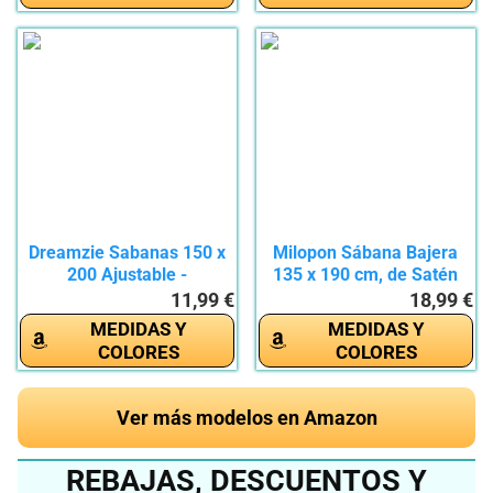
Dreamzie Sabanas 150 x
Milopon Sábana Bajera
200 Ajustable -
135 x 190 cm, de Satén
Microfibra...
de...
11,99 €
18,99 €
MEDIDAS Y
MEDIDAS Y
COLORES
COLORES
Ver más modelos en Amazon
REBAJAS, DESCUENTOS Y