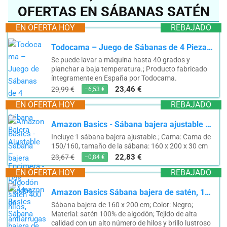
OFERTAS EN SÁBANAS SATÉN
EN OFERTA HOY
REBAJADO
Todocama – Juego de Sábanas de 4 Piezas – Sábana Bajera Ajustable – Encimera - Dos Fundas de...
Se puede lavar a máquina hasta 40 grados y
planchar a baja temperatura.; Producto fabricado
íntegramente en España por Todocama.
23,46 €
29,99 €
−6,53 €
EN OFERTA HOY
REBAJADO
Amazon Basics - Sábana bajera ajustable (algodón satén 400 hilos, antiarrugas) Blanco - 160 x 200...
Incluye 1 sábana bajera ajustable.; Cama: Cama de
150/160, tamaño de la sábana: 160 x 200 x 30 cm
22,83 €
23,67 €
−0,84 €
EN OFERTA HOY
REBAJADO
Amazon Basics Sábana bajera de satén, 160 x 200 cm, negro
Sábana bajera de 160 x 200 cm; Color: Negro;
Material: satén 100% de algodón; Tejido de alta
calidad con un alto número de hilos y brillo lustroso