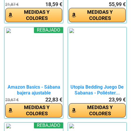
200...
Organico...
18,59 €
55,99 €
21,87 €
MEDIDAS Y
MEDIDAS Y
COLORES
COLORES
REBAJADO
Amazon Basics - Sábana
Utopia Bedding Juego De
bajera ajustable
Sabanas - Poliéster...
(algodón...
22,83 €
23,99 €
23,67 €
MEDIDAS Y
MEDIDAS Y
COLORES
COLORES
REBAJADO