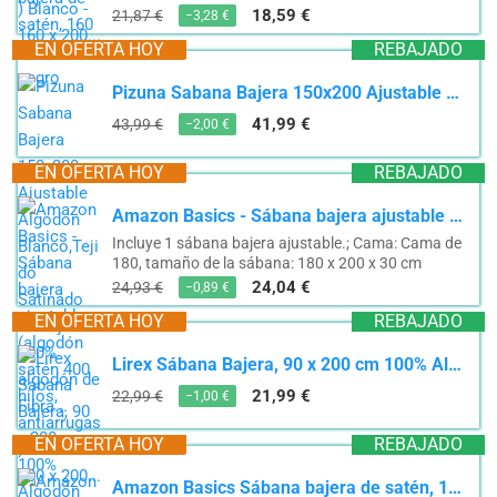
18,59 €
21,87 €
−3,28 €
EN OFERTA HOY
REBAJADO
Pizuna Sabana Bajera 150x200 Ajustable Algodon Blanco,Tejido Satinado de Lujo 100% algodón de Fibra...
41,99 €
43,99 €
−2,00 €
EN OFERTA HOY
REBAJADO
Amazon Basics - Sábana bajera ajustable (algodón satén 400 hilos, antiarrugas) Blanco - 180 x 200...
Incluye 1 sábana bajera ajustable.; Cama: Cama de
180, tamaño de la sábana: 180 x 200 x 30 cm
24,04 €
24,93 €
−0,89 €
EN OFERTA HOY
REBAJADO
Lirex Sábana Bajera, 90 x 200 cm 100% Algodón 300 Hilos Sábana Bajera Suave Transpirable, Blanco
21,99 €
22,99 €
−1,00 €
EN OFERTA HOY
REBAJADO
Amazon Basics Sábana bajera de satén, 160 x 200 cm, negro