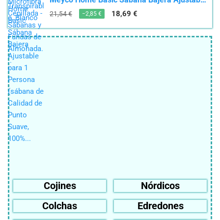
18,69 €
21,54 €
−2,85 €
Cojines
Nórdicos
Colchas
Edredones