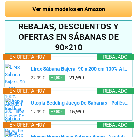
Ver más modelos en Amazon
REBAJAS, DESCUENTOS Y
OFERTAS EN SÁBANAS DE
90×210
EN OFERTA HOY
REBAJADO
Lirex Sábana Bajera, 90 x 200 cm 100% Algodón 300 Hilos Sábana Bajera Suave Transpirable, Blanco
21,99 €
22,99 €
−1,00 €
EN OFERTA HOY
REBAJADO
Utopia Bedding Juego De Sabanas - Poliéster Microfibra Cepillada - Sábanas y Fundas de Almohada...
15,99 €
17,99 €
−2,00 €
EN OFERTA HOY
REBAJADO
Meyco Home Basic Sábana Bajera Ajustable para 1 Persona (sábana de Calidad de Punto Suave, 100%...