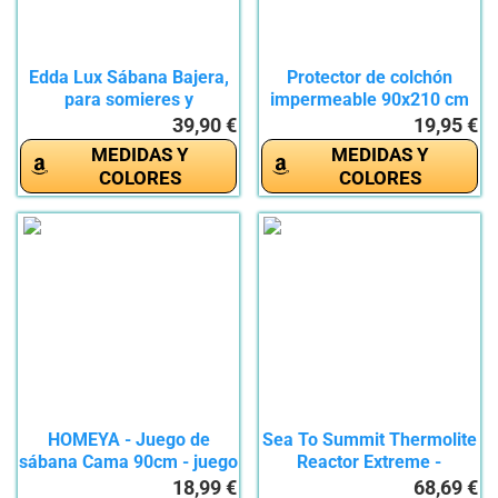
Edda Lux Sábana Bajera,
Protector de colchón
para somieres y
impermeable 90x210 cm
colchones...
-...
39,90 €
19,95 €
MEDIDAS Y
MEDIDAS Y
COLORES
COLORES
HOMEYA - Juego de
Sea To Summit Thermolite
sábana Cama 90cm - juego
Reactor Extreme -
de 3...
Sábana...
18,99 €
68,69 €