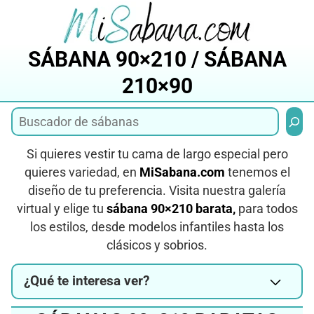
Saltar
al
contenido
SÁBANA 90×210 / SÁBANA
210×90
Busca
Si quieres vestir tu cama de largo especial pero
quieres variedad, en
MiSabana.com
tenemos el
diseño de tu preferencia. Visita nuestra galería
virtual y elige tu
sábana 90×210 barata,
para todos
los estilos, desde modelos infantiles hasta los
clásicos y sobrios.
¿Qué te interesa ver?