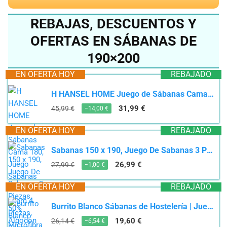
REBAJAS, DESCUENTOS Y
OFERTAS EN SÁBANAS DE
190×200
EN OFERTA HOY
REBAJADO
H HANSEL HOME Juego de Sábanas Cama 180, Juego Sábanas 180x190/200cm 4 Piezas, Microfibra Extra...
31,99 €
45,99 €
−14,00 €
EN OFERTA HOY
REBAJADO
Sabanas 150 x 190, Juego De Sabanas 3 Piezas, 50% Algodon 50% Poliéster, Encimera 230 x260, Bajera...
26,99 €
27,99 €
−1,00 €
EN OFERTA HOY
REBAJADO
Burrito Blanco Sábanas de Hostelería | Juego de Sábanas 135x190/200 | Ropa de Cama...
19,60 €
26,14 €
−6,54 €