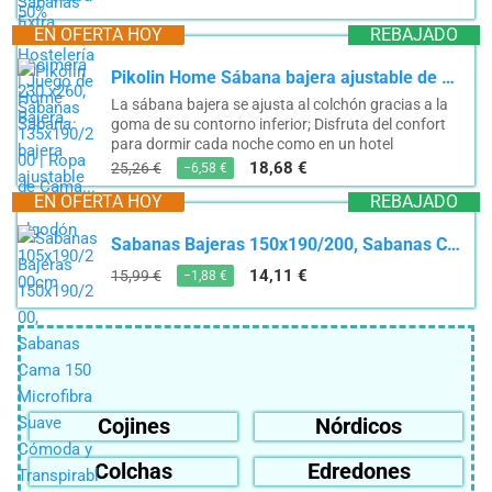
EN OFERTA HOY
REBAJADO
Pikolin Home Sábana bajera ajustable de 100% algodón 105x190/200cm
La sábana bajera se ajusta al colchón gracias a la
goma de su contorno inferior; Disfruta del confort
para dormir cada noche como en un hotel
18,68 €
25,26 €
−6,58 €
EN OFERTA HOY
REBAJADO
Sabanas Bajeras 150x190/200, Sabanas Cama 150 Microfibra Suave Cómoda y Transpirable, para colchón...
14,11 €
15,99 €
−1,88 €
Cojines
Nórdicos
Colchas
Edredones