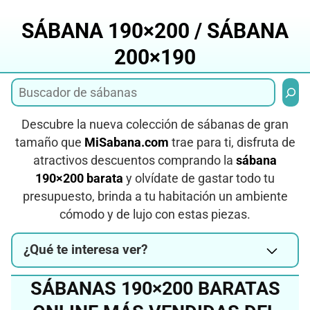
Saltar
al
SÁBANA 190×200 / SÁBANA
contenido
200×190
Busca
Descubre la nueva colección de sábanas de gran
tamaño que
MiSabana.com
trae para ti, disfruta de
atractivos descuentos comprando la
sábana
190×200 barata
y olvídate de gastar todo tu
presupuesto, brinda a tu habitación un ambiente
cómodo y de lujo con estas piezas.
¿Qué te interesa ver?
SÁBANAS 190×200 BARATAS