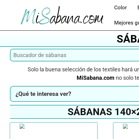
Saltar
Color
al
contenido
Mejores gu
SÁB
Solo la buena selección de los textiles hará u
MiSabana.com
no solo te
¿Qué te interesa ver?
SÁBANAS 140×2