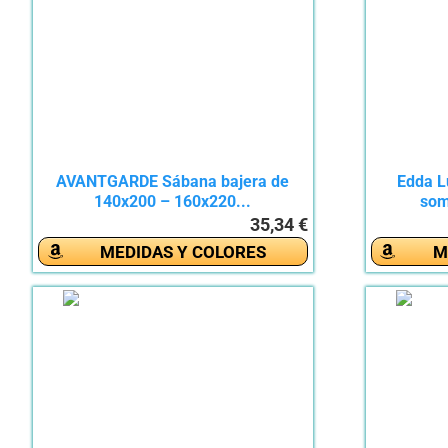
AVANTGARDE Sábana bajera de
Edda L
140x200 – 160x220...
som
35,34 €
MEDIDAS Y COLORES
M