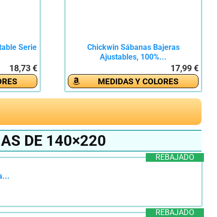
able Serie
Chickwin Sábanas Bajeras
Ajustables, 100%...
18,73 €
17,99 €
ORES
MEDIDAS Y COLORES
AS DE 140×220
REBAJADO
...
REBAJADO