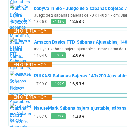
babyCalin Bio - Juego de 2 sábanas bajeras 
Juego de 2 sábanas bajeras de 70 x 140 x 17 cm; Blan
12,53 €
13,95 €
−1,42 €
EN OFERTA HOY
Amazon Basics FTD, Sábanas Ajustables, 140
Incluye 1 sábana bajera ajustable.; Cama: Cama de 
12,09 €
14,04 €
−1,95 €
EN OFERTA HOY
RUIKASI Sabanas Bajeras 140x200 Ajustables
16,99 €
17,99 €
−1,00 €
EN OFERTA HOY
NatureMark Sábana bajera ajustable, sábana 
14,28 €
18,07 €
−3,79 €