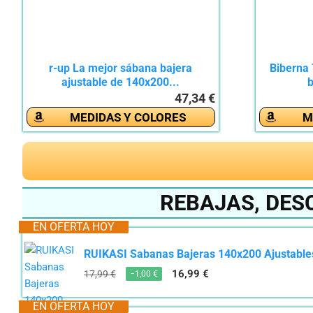
r-up La mejor sábana bajera
Biberna
ajustable de 140x200...
b
47,34 €
MEDIDAS Y COLORES
M
REBAJAS, DES
EN OFERTA HOY
RUIKASI Sabanas Bajeras 140x200 Ajustables
16,99 €
17,99 €
−1,00 €
EN OFERTA HOY