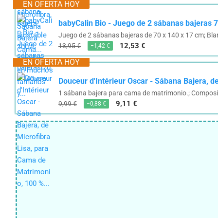
EN OFERTA HOY
babyCalin Bio - Juego de 2 sábanas bajeras 
Juego de 2 sábanas bajeras de 70 x 140 x 17 cm; Blan
12,53 €
13,95 €
−1,42 €
EN OFERTA HOY
Douceur d'Intérieur Oscar - Sábana Bajera, d
1 sábana bajera para cama de matrimonio.; Composici
9,11 €
9,99 €
−0,88 €