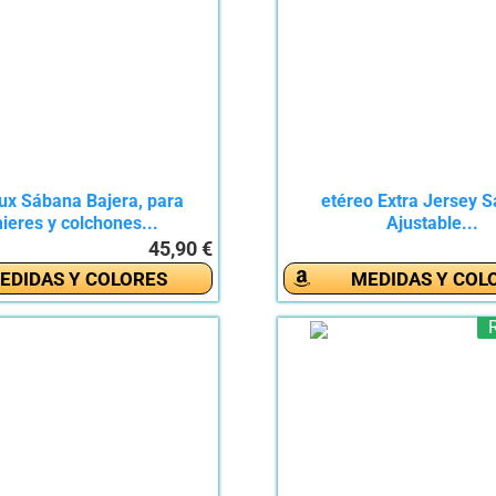
ux Sábana Bajera, para
etéreo Extra Jersey 
ieres y colchones...
Ajustable...
45,90 €
EDIDAS Y COLORES
MEDIDAS Y COL