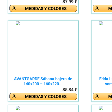
37,99 €
MEDIDAS Y COLORES
M
AVANTGARDE Sábana bajera de
Edda L
140x200 – 160x220...
som
35,34 €
MEDIDAS Y COLORES
M