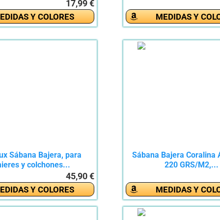
17,99 €
EDIDAS Y COLORES
MEDIDAS Y COL
ux Sábana Bajera, para
Sábana Bajera Coralina 
ieres y colchones...
220 GRS/M2,...
45,90 €
EDIDAS Y COLORES
MEDIDAS Y COL