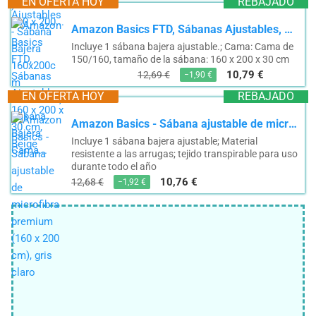
EN OFERTA HOY
REBAJADO
Amazon Basics FTD, Sábanas Ajustables, 160 x 200 x 30 cm, Beige
Incluye 1 sábana bajera ajustable.; Cama: Cama de
150/160, tamaño de la sábana: 160 x 200 x 30 cm
10,79 €
12,69 €
−1,90 €
EN OFERTA HOY
REBAJADO
Amazon Basics - Sábana ajustable de microfibra premium (160 x 200 cm), gris claro
Incluye 1 sábana bajera ajustable; Material
resistente a las arrugas; tejido transpirable para uso
durante todo el año
10,76 €
12,68 €
−1,92 €