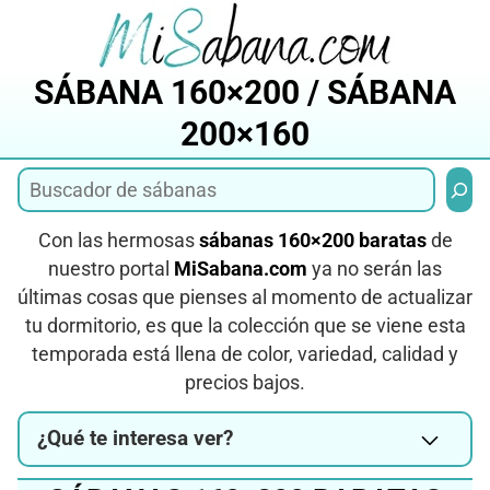
Saltar
al
contenido
SÁBANA 160×200 / SÁBANA
200×160
Busca
Con las hermosas
sábanas 160×200 baratas
de
nuestro portal
MiSabana.com
ya no serán las
últimas cosas que pienses al momento de actualizar
tu dormitorio, es que la colección que se viene esta
temporada está llena de color, variedad, calidad y
precios bajos.
¿Qué te interesa ver?