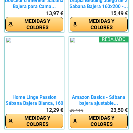
Douceur d'Intérieur Sábana
Utopia Bedding Juego de 2
Bajera para Cama...
Sabana Bajera 160x200 -...
13,97 €
15,49 €
MEDIDAS Y
MEDIDAS Y
COLORES
COLORES
REBAJADO
Home Linge Passion
Amazon Basics - Sábana
Sábana Bajera Blanca, 160
bajera ajustable...
x...
12,29 €
23,50 €
26,44 €
MEDIDAS Y
MEDIDAS Y
COLORES
COLORES