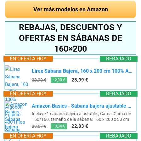
Ver más modelos en Amazon
REBAJAS, DESCUENTOS Y
OFERTAS EN SÁBANAS DE
160×200
EN OFERTA HOY
REBAJADO
Lirex Sábana Bajera, 160 x 200 cm 100% Algodón Egipcio 400 Hilos Sábana Bajera Suave...
28,99 €
30,99 €
−2,00 €
EN OFERTA HOY
REBAJADO
Amazon Basics - Sábana bajera ajustable (algodón satén 400 hilos, antiarrugas) Blanco - 160 x 200...
Incluye 1 sábana bajera ajustable.; Cama: Cama de
150/160, tamaño de la sábana: 160 x 200 x 30 cm
22,83 €
23,67 €
−0,84 €
EN OFERTA HOY
REBAJADO