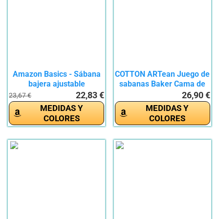
Amazon Basics - Sábana
COTTON ARTean Juego de
bajera ajustable
sabanas Baker Cama de
(algodón...
160 x...
22,83 €
26,90 €
23,67 €
MEDIDAS Y
MEDIDAS Y
COLORES
COLORES