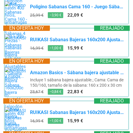
Poligino Sabanas Cama 160 - Juego Sábanas 4 Piezas - Sábanas Bajera Ajustable - Encimera - 2 Funda...
22,09 €
25,99 €
−3,90 €
EN OFERTA HOY
REBAJADO
RUIKASI Sabanas Bajeras 160x200 Ajustables - Sábana Bajera 160x200cm Microfibra, Sabana Bajera Cama...
15,99 €
16,99 €
−1,00 €
EN OFERTA HOY
REBAJADO
Amazon Basics - Sábana bajera ajustable (algodón satén 400 hilos, antiarrugas) Blanco - 160 x 200...
Incluye 1 sábana bajera ajustable.; Cama: Cama de
150/160, tamaño de la sábana: 160 x 200 x 30 cm
22,83 €
23,67 €
−0,84 €
EN OFERTA HOY
REBAJADO
RUIKASI Sabanas Bajeras 160x200 Ajustables - Sábana Bajera 160x200cm Microfibra, Sabana Bajera Cama...
15,99 €
16,99 €
−1,00 €