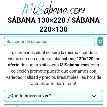
Saltar
al
contenido
SÁBANA 130×220 / SÁBANA
220×130
Busca
Tu cama individual no será la misma cuando la
vistas con una espectacular
sábana 130×220 en
oferta
de nuestro sitio web
MiSabana.com
, esta
colección promete puesto que contamos con
variedad, calidad y precios irresistibles, ¡es hora de
actualizar tu dormitorio!
¿Qué te interesa ver?