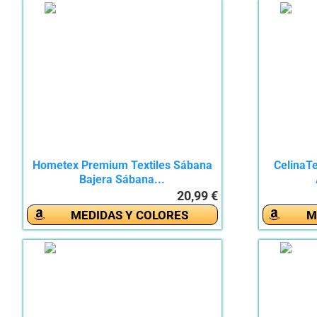
Hometex Premium Textiles Sábana
CelinaT
Bajera Sábana...
20,99 €
MEDIDAS Y COLORES
M