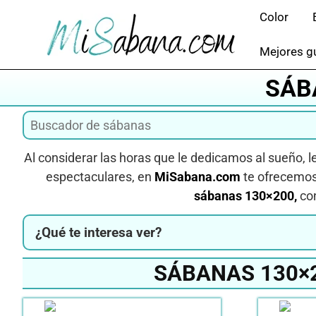
Saltar
Color
al
contenido
Mejores gu
SÁB
Al considerar las horas que le dedicamos al sueño, l
espectaculares, en
MiSabana.com
te ofrecemos 
sábanas 130×200,
co
¿Qué te interesa ver?
SÁBANAS 130×2