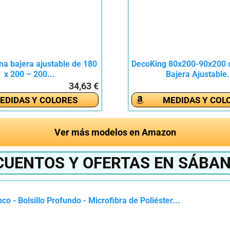
na bajera ajustable de 180
DecoKing 80x200-90x200
x 200 – 200...
Bajera Ajustable.
34,63 €
EDIDAS Y COLORES
MEDIDAS Y COL
Ver más modelos en Amazon
CUENTOS Y OFERTAS EN SÁBAN
 - Bolsillo Profundo - Microfibra de Poliéster...