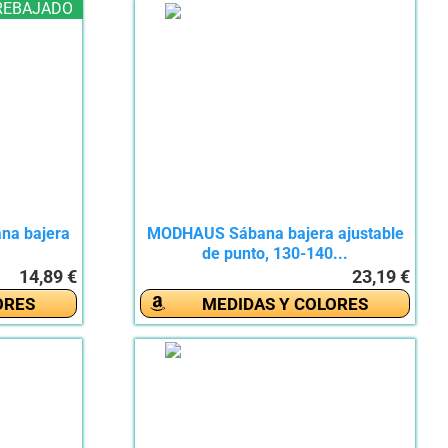
REBAJADO
ana bajera
MODHAUS Sábana bajera ajustable
de punto, 130-140...
14,89 €
23,19 €
ORES
MEDIDAS Y COLORES