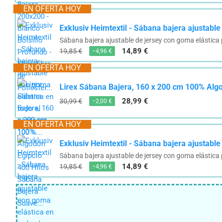
EN OFERTA HOY
Exklusiv Heimtextil - Sábana bajera ajustable
Sábana bajera ajustable de jersey con goma elástica p
14,89 €
19,85 €
−4,96 €
EN OFERTA HOY
Lirex Sábana Bajera, 160 x 200 cm 100% Algo
28,99 €
30,99 €
−2,00 €
EN OFERTA HOY
Exklusiv Heimtextil - Sábana bajera ajustable
Sábana bajera ajustable de jersey con goma elástica p
14,89 €
19,85 €
−4,96 €