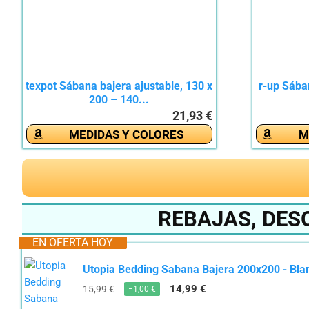
texpot Sábana bajera ajustable, 130 x
r-up Sába
200 – 140...
21,93 €
MEDIDAS Y COLORES
M
REBAJAS, DES
EN OFERTA HOY
Utopia Bedding Sabana Bajera 200x200 - Blanco
14,99 €
15,99 €
−1,00 €