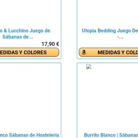
io & Lucchino Juego de
Utopia Bedding Juego D
Sábanas de...
-...
17,90 €
EDIDAS Y COLORES
MEDIDAS Y COL
anco Sábanas de Hostelería
Burrito Blanco | Sábana