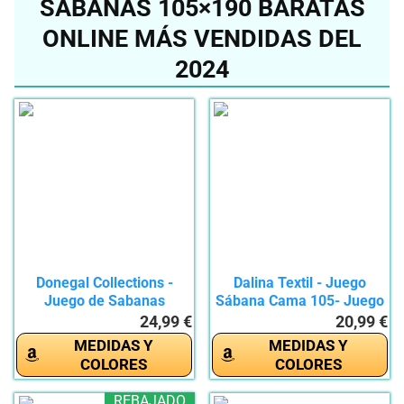
SÁBANAS 105×190 BARATAS
ONLINE MÁS VENDIDAS DEL
2024
Donegal Collections -
Dalina Textil - Juego
Juego de Sabanas
Sábana Cama 105- Juego
Completo de...
de...
24,99 €
20,99 €
MEDIDAS Y
MEDIDAS Y
COLORES
COLORES
REBAJADO