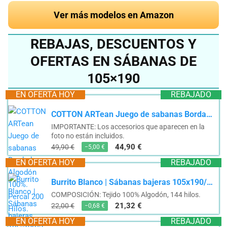
Ver más modelos en Amazon
REBAJAS, DESCUENTOS Y
OFERTAS EN SÁBANAS DE
105×190
EN OFERTA HOY
REBAJADO
COTTON ARTean Juego de sabanas Bordadas Algodón 100%. Percal 200 Hilos. Modelo Oro. Color Blanco....
IMPORTANTE: Los accesorios que aparecen en la
foto no están incluidos.
44,90 €
49,90 €
−5,00 €
EN OFERTA HOY
REBAJADO
Burrito Blanco | Sábanas bajeras 105x190/200 cm | Cama de 105 cm(+ Medidas Disponibles) | Tejido de...
COMPOSICIÓN: Tejido 100% Algodón, 144 hilos.
21,32 €
22,00 €
−0,68 €
EN OFERTA HOY
REBAJADO