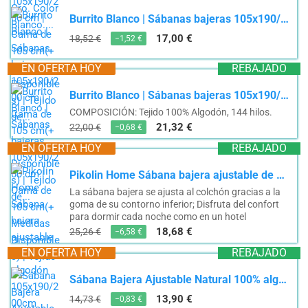
Burrito Blanco | Sábanas bajeras 105x190/200 cm | Cama de 105 cm(+ Medidas Disponibles) | Tejido de...
17,00 €
18,52 €
−1,52 €
EN OFERTA HOY
REBAJADO
Burrito Blanco | Sábanas bajeras 105x190/200 cm | Cama de 105 cm(+ Medidas Disponibles) | Tejido de...
COMPOSICIÓN: Tejido 100% Algodón, 144 hilos.
21,32 €
22,00 €
−0,68 €
EN OFERTA HOY
REBAJADO
Pikolin Home Sábana bajera ajustable de 100% algodón 105x190/200cm
La sábana bajera se ajusta al colchón gracias a la
goma de su contorno inferior; Disfruta del confort
para dormir cada noche como en un hotel
18,68 €
25,26 €
−6,58 €
EN OFERTA HOY
REBAJADO
Sábana Bajera Ajustable Natural 100% algodón Cama de 105 cm (105x190 cm)
13,90 €
14,73 €
−0,83 €