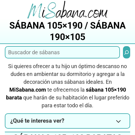
Saltar
al
contenido
SÁBANA 105×190 / SÁBANA
190×105
Busca
Si quieres ofrecer a tu hijo un óptimo descanso no
dudes en ambientar su dormitorio y agregar a la
decoración unas sábanas ideales. En
MiSabana.com
te ofrecemos la
sábana 105×190
barata
que harán de su habitación el lugar preferido
para estar todo el día.
¿Qué te interesa ver?