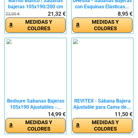
Burrito Blanco | Sábanas
DHestia - Sábanas Bajeras
bajeras 105x190/200 cm
con Esquinas Elásticas...
|...
21,32 €
8,95 €
22,00 €
MEDIDAS Y
MEDIDAS Y
COLORES
COLORES
Bedsure Sabanas Bajeras
REVITEX - Sábana Bajera
105x190 Ajustables -...
Ajustable para Cama de...
14,99 €
11,50 €
MEDIDAS Y
MEDIDAS Y
COLORES
COLORES