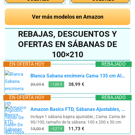
Ver más modelos en Amazon
REBAJAS, DESCUENTOS Y
OFERTAS EN SÁBANAS DE
100×210
EN OFERTA HOY
REBAJADO
Blanca Sabana encimera Cama 135 cm Algodon, Tejido De Satén De 400 Hilos 100% Fibra Larga sabanas...
38,99 €
39,99 €
−1,00 €
EN OFERTA HOY
REBAJADO
Amazon Basics FTD, Sábanas Ajustables, 100 x 200 x 30 cm, Gris Oscuro
Incluye 1 sábana bajera ajustable.; Cama: Cama de
90/100, tamaño de la sábana: 100 x 200 x 30 cm
11,73 €
15,00 €
−3,27 €