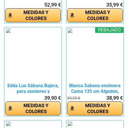
Ajustables...
para...
52,99 €
35,99 €
MEDIDAS Y
MEDIDAS Y
COLORES
COLORES
REBAJADO
Edda Lux Sábana Bajera,
Blanca Sabana encimera
para somieres y
Cama 135 cm Algodon,
colchones...
Tejido...
39,90 €
38,99 €
39,99 €
MEDIDAS Y
MEDIDAS Y
COLORES
COLORES