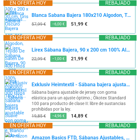
EN OFERTA HOY
REBAJADO
Blanca Sabana Bajera 180x210 Algodon, Tejido De Satén De 400 Hilos 100% Fibra Larga sabanas 180x210...
51,99 €
57,99 €
−6,00 €
EN OFERTA HOY
REBAJADO
Lirex Sábana Bajera, 90 x 200 cm 100% Algodón 300 Hilos Sábana Bajera Suave Transpirable, Blanco
21,99 €
22,99 €
−1,00 €
EN OFERTA HOY
REBAJADO
Exklusiv Heimtextil - Sábana bajera ajustable con goma elástica en todo el contorno, 100 %...
Sábana bajera ajustable de jersey con goma
elástica para un ajuste óptimo.; Ökotex Standard
100 para producto de clase II: libre de sustancias
prohibidas por la ley.
14,89 €
19,85 €
−4,96 €
EN OFERTA HOY
REBAJADO
Amazon Basics FTD, Sábanas Ajustables, 100 x 200 x 30 cm, Gris Oscuro