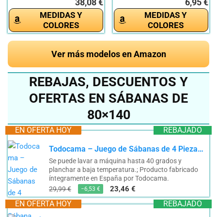
38,08 €
6,95 €
MEDIDAS Y
MEDIDAS Y
COLORES
COLORES
Ver más modelos en Amazon
REBAJAS, DESCUENTOS Y
OFERTAS EN SÁBANAS DE
80×140
EN OFERTA HOY
REBAJADO
Todocama – Juego de Sábanas de 4 Piezas – Sábana Bajera Ajustable – Encimera - Dos Fundas de...
Se puede lavar a máquina hasta 40 grados y
planchar a baja temperatura.; Producto fabricado
íntegramente en España por Todocama.
23,46 €
29,99 €
−6,53 €
EN OFERTA HOY
REBAJADO