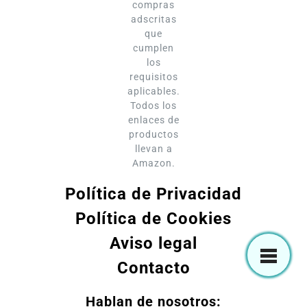
compras
adscritas
que
cumplen
los
requisitos
aplicables.
Todos los
enlaces de
productos
llevan a
Amazon.
Política de Privacidad
Política de Cookies
Aviso legal
Contacto
Hablan de nosotros: