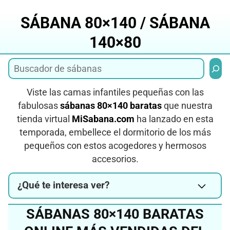
Saltar
al
SÁBANA 80×140 / SÁBANA
contenido
140×80
Busca
Viste las camas infantiles pequeñas con las
fabulosas
sábanas 80×140 baratas
que nuestra
tienda virtual
MiSabana.com
ha lanzado en esta
temporada, embellece el dormitorio de los más
pequeños con estos acogedores y hermosos
accesorios.
¿Qué te interesa ver?
SÁBANAS 80×140 BARATAS