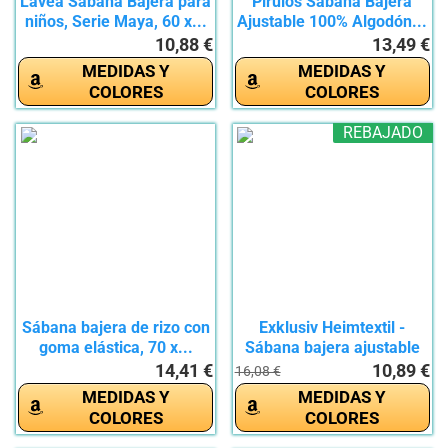
Lavea Sábana Bajera para
Pirulos Sábana Bajera
niños, Serie Maya, 60 x...
Ajustable 100% Algodón...
10,88 €
13,49 €
MEDIDAS Y
MEDIDAS Y
COLORES
COLORES
REBAJADO
Sábana bajera de rizo con
Exklusiv Heimtextil -
goma elástica, 70 x...
Sábana bajera ajustable
con...
14,41 €
10,89 €
16,08 €
MEDIDAS Y
MEDIDAS Y
COLORES
COLORES