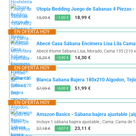
Utopia Bedding Juego de Sabanas 4 Piezas - P
18,99 €
19,99 €
−1,00 €
EN OFERTA HOY
Abecé Casa Sábana Encimera Lisa Lila Cama
Abecé iHome Sábana Lisa, Morado, Cama 135 (210 
14,30 €
15,20 €
−0,90 €
EN OFERTA HOY
Blanca Sabana Bajera 180x210 Algodon, Teji
51,99 €
57,99 €
−6,00 €
EN OFERTA HOY
Amazon Basics - Sábana bajera ajustable (alg
Incluye 1 sábana bajera ajustable.; Cama: Cama de 1
23,11 €
27,18 €
−4,07 €