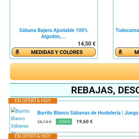
Sábana Bajera Ajustable 100%
Todocama 
Algodón,...
14,50 €
MEDIDAS Y COLORES
M
REBAJAS, DES
EN OFERTA HOY
Burrito Blanco Sábanas de Hostelería | Jueg
19,60 €
26,14 €
−6,54 €
EN OFERTA HOY