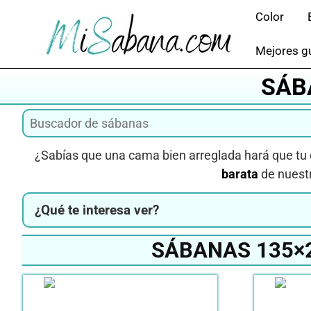
Saltar
Color
al
contenido
Mejores gu
SÁB
¿Sabías que una cama bien arreglada hará que tu d
barata
de nuestr
¿Qué te interesa ver?
SÁBANAS 135×2