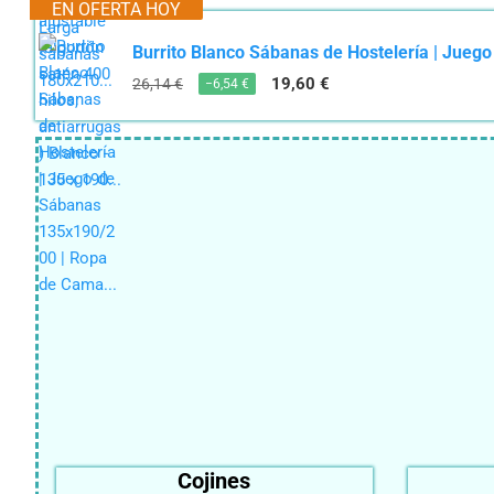
EN OFERTA HOY
Burrito Blanco Sábanas de Hostelería | Jueg
19,60 €
26,14 €
−6,54 €
Cojines