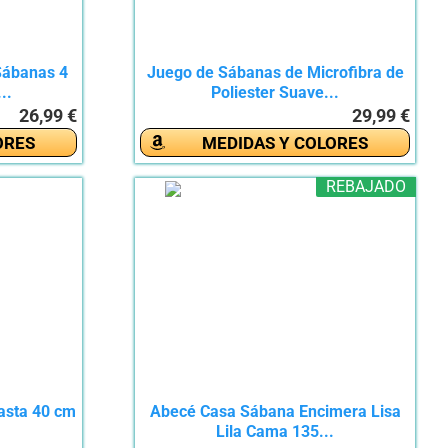
Sábanas 4
Juego de Sábanas de Microfibra de
..
Poliester Suave...
26,99 €
29,99 €
ORES
MEDIDAS Y COLORES
REBAJADO
asta 40 cm
Abecé Casa Sábana Encimera Lisa
Lila Cama 135...