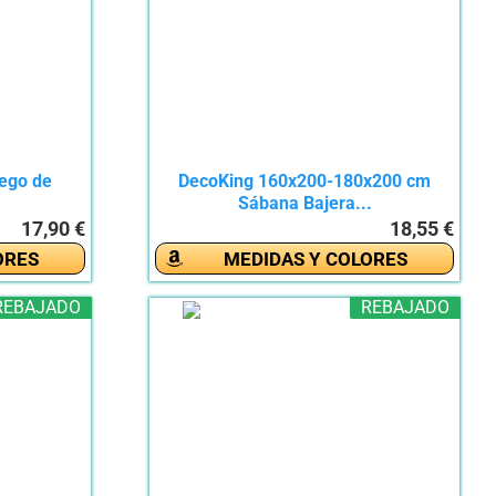
uego de
DecoKing 160x200-180x200 cm
Sábana Bajera...
17,90 €
18,55 €
ORES
MEDIDAS Y COLORES
REBAJADO
REBAJADO