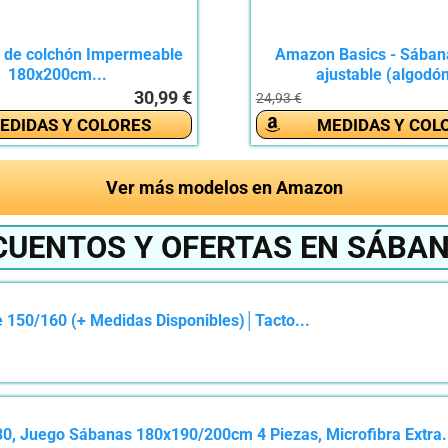
r de colchón Impermeable
Amazon Basics - Sában
180x200cm...
ajustable (algodón
30,99 €
24,93 €
EDIDAS Y COLORES
MEDIDAS Y COL
Ver más modelos en Amazon
CUENTOS Y OFERTAS EN SÁBAN
 150/160 (+ Medidas Disponibles)│Tacto...
 Juego Sábanas 180x190/200cm 4 Piezas, Microfibra Extra.