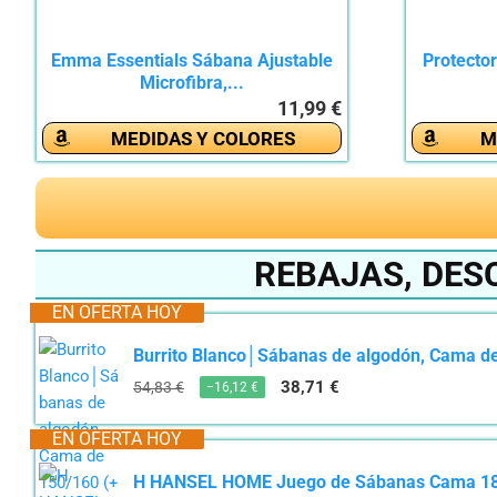
Emma Essentials Sábana Ajustable
Protecto
Microfibra,...
11,99 €
MEDIDAS Y COLORES
M
REBAJAS, DES
EN OFERTA HOY
Burrito Blanco│Sábanas de algodón, Cama de
38,71 €
54,83 €
−16,12 €
EN OFERTA HOY
H HANSEL HOME Juego de Sábanas Cama 180,