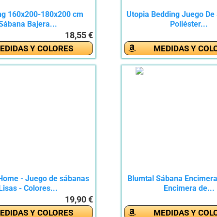
ng 160x200-180x200 cm
Utopia Bedding Juego De
Sábana Bajera...
Poliéster...
18,55 €
EDIDAS Y COLORES
MEDIDAS Y COL
Home - Juego de sábanas
Blumtal Sábana Encimera
Lisas - Colores...
Encimera de...
19,90 €
EDIDAS Y COLORES
MEDIDAS Y COL