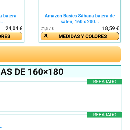
a bajera
Amazon Basics Sábana bajera de
...
satén, 160 x 200...
24,04 €
18,59 €
21,87 €
ORES
MEDIDAS Y COLORES
AS DE 160×180
REBAJADO
REBAJADO
..