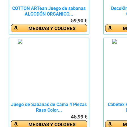
COTTON ARTean Juego de sabanas
DecoKi
ALGODÓN ORGANICO...
59,90 €
MEDIDAS Y COLORES
M
Juego de Sabanas de Cama 4 Piezas
Cabetex 
Raso Color...
45,99 €
MEDIDAS Y COLORES
M