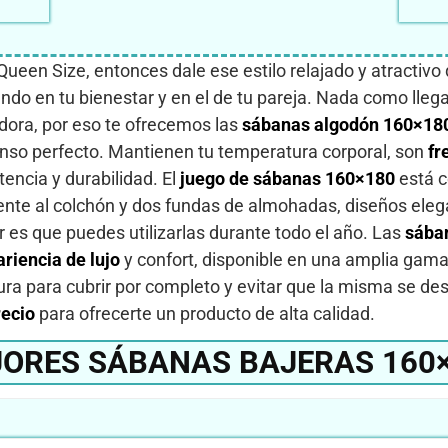
Queen Size, entonces dale ese estilo relajado y atracti
 en tu bienestar y en el de tu pareja. Nada como llegar 
ra, por eso te ofrecemos las
sábanas algodón 160×18
anso perfecto. Mantienen tu temperatura corporal, son
fr
tencia y durabilidad. El
juego de sábanas 160×180
está 
nte al colchón y dos fundas de almohadas, diseños elega
 es que puedes utilizarlas durante todo el año. Las
sába
riencia de lujo
y confort, disponible en una amplia gama 
ra para cubrir por completo y evitar que la misma se d
recio
para ofrecerte un producto de alta calidad.
ORES SÁBANAS BAJERAS 160