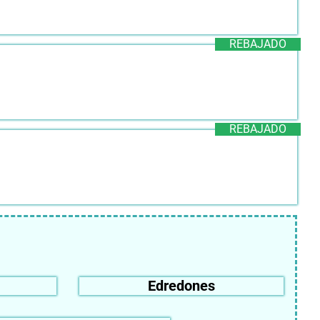
REBAJADO
REBAJADO
Edredones