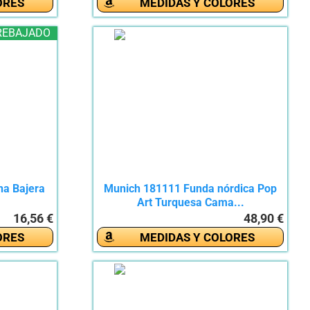
ORES
MEDIDAS Y COLORES
REBAJADO
na Bajera
Munich 181111 Funda nórdica Pop
Art Turquesa Cama...
16,56 €
48,90 €
ORES
MEDIDAS Y COLORES