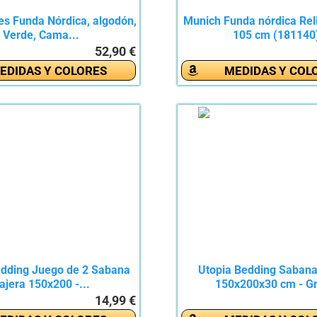
s Funda Nórdica, algodón,
Munich Funda nórdica Re
Verde, Cama...
105 cm (181140
52,90 €
EDIDAS Y COLORES
MEDIDAS Y COL
edding Juego de 2 Sabana
Utopia Bedding Sabana
ajera 150x200 -...
150x200x30 cm - Gri
14,99 €