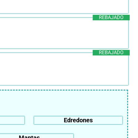
REBAJADO
REBAJADO
Edredones
Mantas