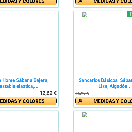
EDIDAS Y COLORES
MEDIDAS Y COL
e Home Sábana Bajera,
Sancarlos Básicos, Sába
ustable elástica,...
Lisa, Algodón...
12,62 €
16,99 €
EDIDAS Y COLORES
MEDIDAS Y COL