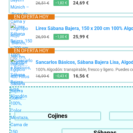
24,69 €
26,51 €
−1,82 €
EN OFERTA HOY
Lirex Sábana Bajera, 150 x 200 cm 100% Algo
25,99 €
26,99 €
−1,00 €
EN OFERTA HOY
Sancarlos Básicos, Sábana Bajera Lisa, Alg
100% Algodón: transpirable, fresco y ligero. Puedes co
16,56 €
16,99 €
−0,43 €
Cojines
Sábanas