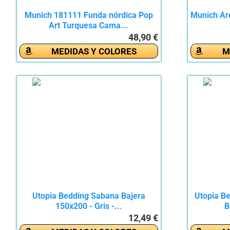
Munich 181111 Funda nórdica Pop
Munich Are
Art Turquesa Cama...
48,90 €
MEDIDAS Y COLORES
M
Utopia Bedding Sabana Bajera
Utopia B
150x200 - Gris -...
B
12,49 €