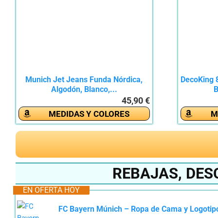
Munich Jet Jeans Funda Nórdica,
DecoKing 
Algodón, Blanco,...
B
45,90 €
MEDIDAS Y COLORES
M
REBAJAS, DES
EN OFERTA HOY
FC Bayern Múnich – Ropa de Cama y Logotipo 