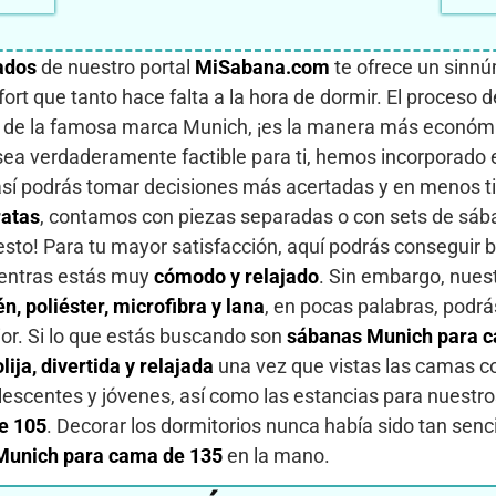
ados
de nuestro portal
MiSabana.com
te ofrece un sinnú
nfort que tanto hace falta a la hora de dormir. El proces
 de la famosa marca Munich, ¡es la manera más económica
 sea verdaderamente factible para ti, hemos incorporado 
así podrás tomar decisiones más acertadas y en menos t
atas
, contamos con piezas separadas o con sets de sáb
esto! Para tu mayor satisfacción, aquí podrás conseguir
mientras estás muy
cómodo y relajado
. Sin embargo, nues
én, poliéster, microfibra y lana
, en pocas palabras, podr
ior. Si lo que estás buscando son
sábanas Munich para c
lija, divertida y relajada
una vez que vistas las camas co
lescentes y jóvenes, así como las estancias para nuestro
e 105
. Decorar los dormitorios nunca había sido tan senc
unich para cama de 135
en la mano.