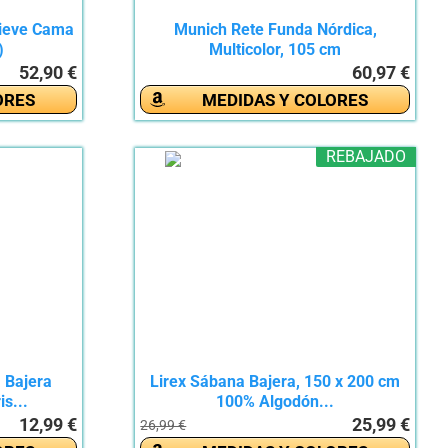
lieve Cama
Munich Rete Funda Nórdica,
)
Multicolor, 105 cm
52,90 €
60,97 €
ORES
MEDIDAS Y COLORES
REBAJADO
 Bajera
Lirex Sábana Bajera, 150 x 200 cm
s...
100% Algodón...
12,99 €
25,99 €
26,99 €