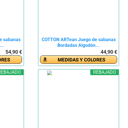
e sabanas
COTTON ARTean Juego de sabanas
..
Bordadas Algodón...
54,90 €
44,90 €
ORES
MEDIDAS Y COLORES
REBAJADO
REBAJADO