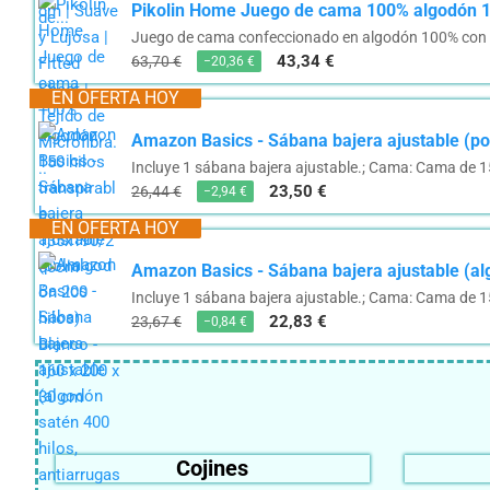
Pikolin Home Juego de cama 100% algodón 1
Juego de cama confeccionado en algodón 100% con cal
43,34 €
63,70 €
−20,36 €
EN OFERTA HOY
Amazon Basics - Sábana bajera ajustable (pol
Incluye 1 sábana bajera ajustable.; Cama: Cama de 
23,50 €
26,44 €
−2,94 €
EN OFERTA HOY
Amazon Basics - Sábana bajera ajustable (alg
Incluye 1 sábana bajera ajustable.; Cama: Cama de 
22,83 €
23,67 €
−0,84 €
Cojines