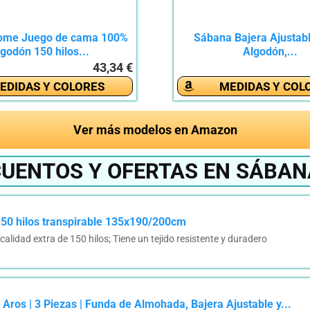
Home Juego de cama 100%
Sábana Bajera Ajustab
lgodón 150 hilos...
Algodón,...
43,34 €
EDIDAS Y COLORES
MEDIDAS Y COL
Ver más modelos en Amazon
CUENTOS Y OFERTAS EN SÁBAN
50 hilos transpirable 135x190/200cm
idad extra de 150 hilos; Tiene un tejido resistente y duradero
os | 3 Piezas | Funda de Almohada, Bajera Ajustable y...