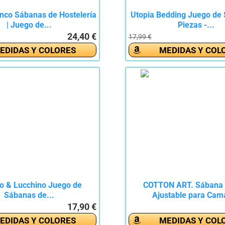
anco Sábanas de Hostelería
Utopia Bedding Juego de
| Juego de...
Piezas -...
24,40 €
17,99 €
EDIDAS Y COLORES
MEDIDAS Y COL
io & Lucchino Juego de
COTTON ART. Sábana 
Sábanas de...
Ajustable para Cama
17,90 €
EDIDAS Y COLORES
MEDIDAS Y COL