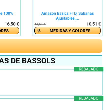
le 100%
Amazon Basics FTD, Sábanas
Ajustables,...
16,50 €
10,51 €
14,61 €
ORES
MEDIDAS Y COLORES
AS DE BASSOLS
REBAJADO
REBAJADO