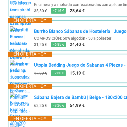
Encimera y almohada confeccionadas con aplique tinta
28,64 €
35,80 €
−7,16 €
EN OFERTA HOY
Burrito Blanco Sábanas de Hostelería | Jueg
COMPOSICIÓN: 50% algodón - 50% poliéster
24,40 €
31,25 €
−6,85 €
EN OFERTA HOY
Utopia Bedding Juego de Sabanas 4 Piezas - P
15,19 €
17,99 €
−2,80 €
EN OFERTA HOY
Sábana Bajera de Bambú | Beige - 180x200 cm |
54,99 €
63,25 €
−8,26 €
EN OFERTA HOY