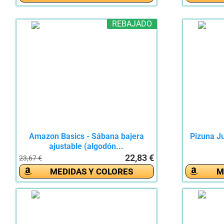
REBAJADO
Amazon Basics - Sábana bajera
Pizuna J
ajustable (algodón...
22,83 €
23,67 €
MEDIDAS Y COLORES
M