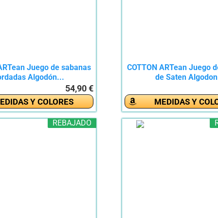
RTean Juego de sabanas
COTTON ARTean Juego d
rdadas Algodón...
de Saten Algodon.
54,90 €
EDIDAS Y COLORES
MEDIDAS Y COL
REBAJADO