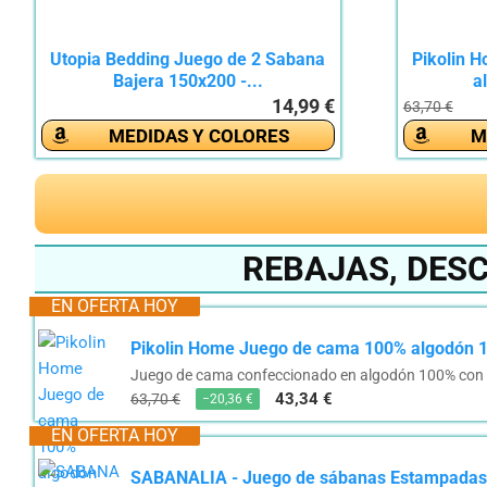
Utopia Bedding Juego de 2 Sabana
Pikolin 
Bajera 150x200 -...
a
14,99 €
63,70 €
MEDIDAS Y COLORES
M
REBAJAS, DES
EN OFERTA HOY
Pikolin Home Juego de cama 100% algodón 1
Juego de cama confeccionado en algodón 100% con cal
43,34 €
63,70 €
−20,36 €
EN OFERTA HOY
SABANALIA - Juego de sábanas Estampadas Ar