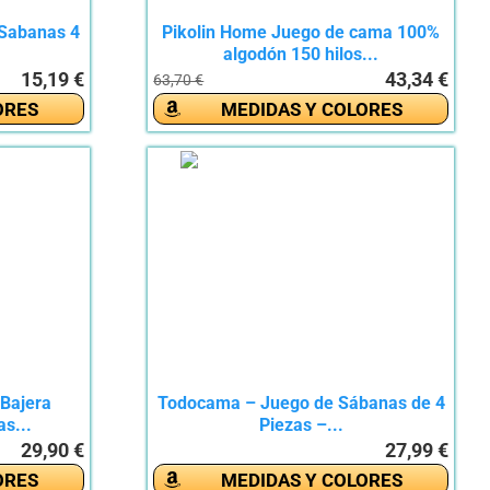
 Sabanas 4
Pikolin Home Juego de cama 100%
algodón 150 hilos...
15,19 €
43,34 €
63,70 €
ORES
MEDIDAS Y COLORES
Bajera
Todocama – Juego de Sábanas de 4
s...
Piezas –...
29,90 €
27,99 €
ORES
MEDIDAS Y COLORES