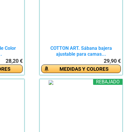
le Color
COTTON ART. Sábana bajera
..
ajustable para camas...
28,20 €
29,90 €
ORES
MEDIDAS Y COLORES
REBAJADO