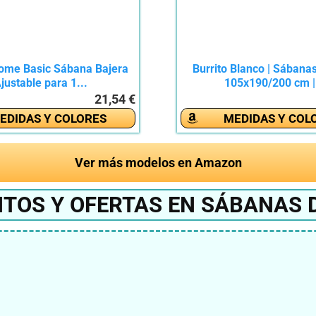
me Basic Sábana Bajera
Burrito Blanco | Sábana
justable para 1...
105x190/200 cm |.
21,54 €
EDIDAS Y COLORES
MEDIDAS Y COL
Ver más modelos en Amazon
TOS Y OFERTAS EN SÁBANAS 