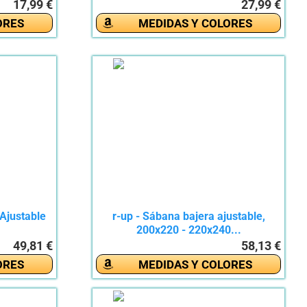
17,99 €
27,99 €
ORES
MEDIDAS Y COLORES
Ajustable
r-up - Sábana bajera ajustable,
.
200x220 - 220x240...
49,81 €
58,13 €
ORES
MEDIDAS Y COLORES