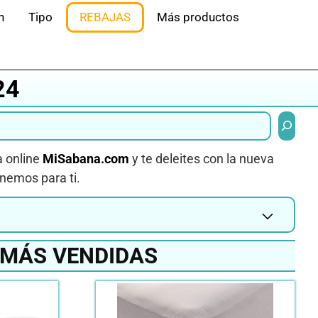
n
Tipo
REBAJAS
Más productos
24
Buscar
a online
MiSabana.com
y te deleites con la nueva
enemos para ti.
 MÁS VENDIDAS