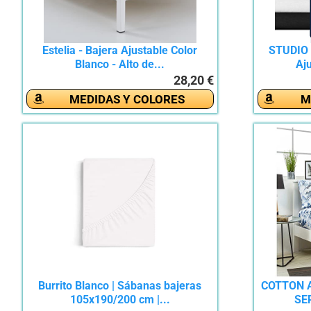
Estelia - Bajera Ajustable Color
STUDIO 
Blanco - Alto de...
Aju
28,20 €
MEDIDAS Y COLORES
M
Burrito Blanco | Sábanas bajeras
COTTON A
105x190/200 cm |...
SE