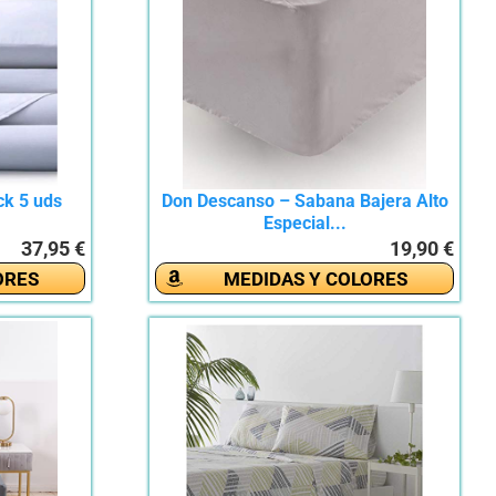
ck 5 uds
Don Descanso – Sabana Bajera Alto
Especial...
37,95 €
19,90 €
ORES
MEDIDAS Y COLORES