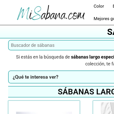
Saltar
Color
al
contenido
Mejores gu
S
Si estás en la búsqueda de
sábanas largo especi
colección, te 
¿Qué te interesa ver?
SÁBANAS LARG