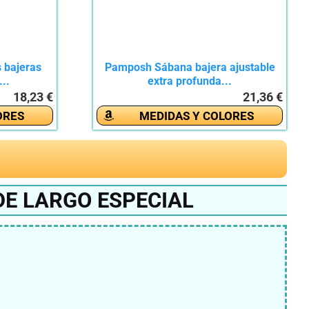
s bajeras
Pamposh Sábana bajera ajustable
..
extra profunda...
18,23 €
21,36 €
ORES
MEDIDAS Y COLORES
DE LARGO ESPECIAL